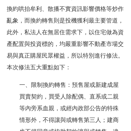
交
流
換約哄抬牟利、散播不實資訊影響價格等炒作
亂象，而換約轉售則是投機獲利最主要管道，
回
首
此外，私法人在無居住需求下，以住宅做為資
頁
產配置與投資標的，均嚴重影響不動產市場交
網
易與真正購屋民眾權益，所以特別進行修法。
站
導
本次修法五大重點如下：
覽
一、限制換約轉售：預售屋或新建成屋
民
意
買賣契約，買受人除配偶、直系或二親
信
箱
等內旁系血親，或經內政部公告的特殊
情形外，不得讓與或轉售第三人；建商
雙
語