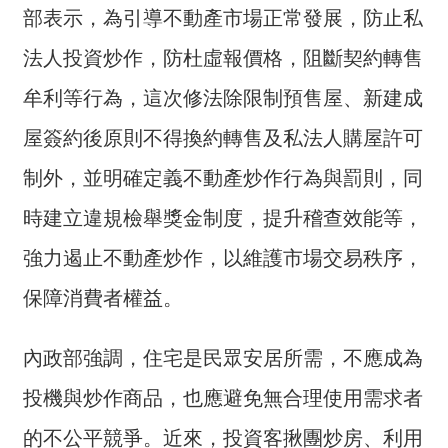
部表示，為引導不動產市場正常發展，防止私
介
法人投資炒作，防杜虛報價格，阻斷契約轉售
主
題
牟利等行為，這次修法除限制預售屋、新建成
政
策
屋簽約後原則不得換約轉售及私法人購屋許可
訊
制外，並明確定義不動產炒作行為與罰則，同
息
時建立違規檢舉獎金制度，提升稽查效能等，
快
遞
強力遏止不動產炒作，以維護市場交易秩序，
主
保障消費者權益。
題
服
內政部強調，住宅是民眾安居所需，不應成為
務
投機與炒作商品，也應避免無合理使用需求者
互
動
的不公平競爭。近來，投資客揪團炒房、利用