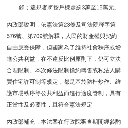
開
錄；違規者將按戶棟處罰3萬至15萬元。
放
宣
告
內政部說明，依憲法第23條及司法院釋字第
保
576號、第709號解釋，人民的財產權與契約
有
自由應受保障，但國家為了維持社會秩序或增
及
管
進公共利益，在不違反比例原則下，仍可立法
理
個
合理限制。本次修法限制換約轉售或私法人購
人
買住宅許可制等規定，都是基於防杜炒作、維
資
料
護市場秩序等公共利益而進行適度管制，具有
正當性及必要性，且符合憲法規定。
內政部補充，本法案在行政院審查期間經參酌