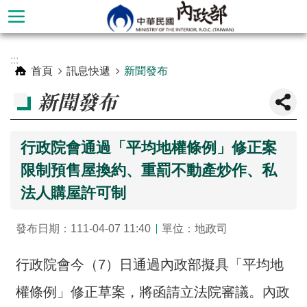
跳到主要內容區塊
進
:::
階
首頁
訊息快遞
新聞發布
搜
新聞發布
尋
行政院會通過「平均地權條例」修正案
限制預售屋換約、重罰不動產炒作、私
法人購屋許可制
發布日期：111-04-07 11:40
單位：地政司
行政院會今（7）日通過內政部擬具「平均地
本
部
權條例」修正草案，將函請立法院審議。內政
簡