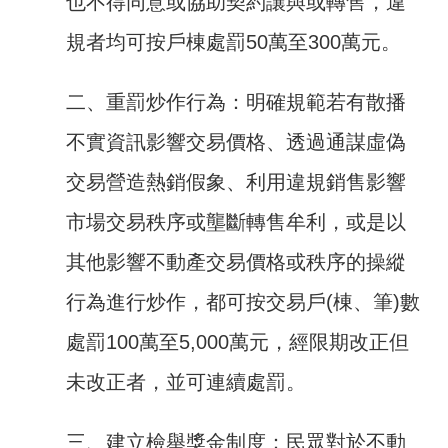
也不得同意或協助契約讓與或轉售，違
詞
彙
規者均可按戶棟處罰50萬至300萬元。
常
二、重罰炒作行為：明確規範若有散播
見
問
不實資訊影響交易價格、透過通謀虛偽
答
交易營造熱銷假象、利用違規銷售影響
電
市場交易秩序或壟斷轉售牟利，或是以
子
報
其他影響不動產交易價格或秩序的操縱
RSS
行為進行炒作，都可按交易戶(棟、筆)數
處罰100萬至5,000萬元，經限期改正但
English
未改正者，並可連續處罰。
網
站
三、建立檢舉獎金制度：民眾對於不動
安