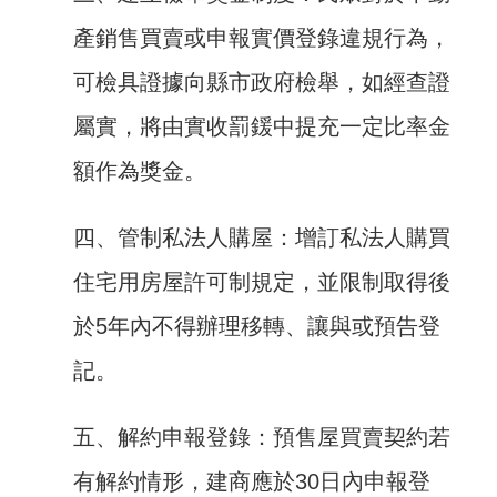
全
產銷售買賣或申報實價登錄違規行為，
政
策
可檢具證據向縣市政府檢舉，如經查證
屬實，將由實收罰鍰中提充一定比率金
隱
私
額作為獎金。
權
保
護
四、管制私法人購屋：增訂私法人購買
政
住宅用房屋許可制規定，並限制取得後
策
於5年內不得辦理移轉、讓與或預告登
政
府
記。
網
站
五、解約申報登錄：預售屋買賣契約若
資
料
有解約情形，建商應於30日內申報登