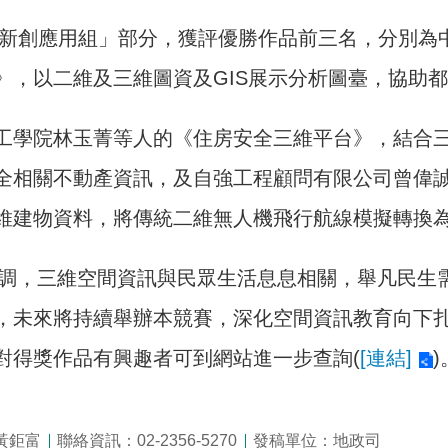
D新創應用組」部分，獲評優勝作品前三名，分別為
》，以二維及三維圖資及GIS展示分析圖臺，協助
工學院林玉菁等人的《住房安全三維平台》，結合
全相關不動產資訊，及自強工程顧問有限公司曾偉誠
維建物資料，將傳統二維無人機飛行航線模擬轉換
，三維空間資訊與民眾生活息息相關，舉凡民生需
，未來將持續舉辦本競賽，深化空間資訊教育向下
對得獎作品有興趣者可到網站進一步查詢(
[連結]
)
黃鉅富
聯絡資訊：02-2356-5270
發稿單位：地政司