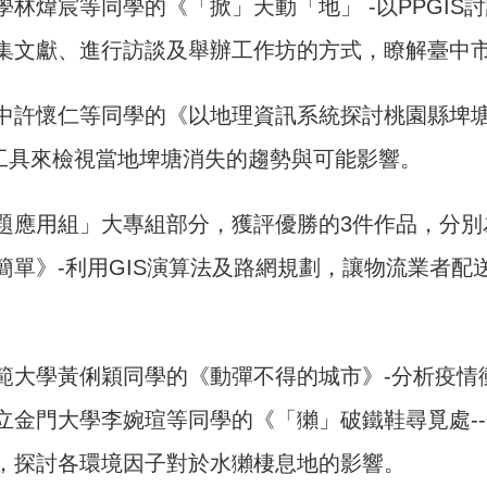
學林煒宸等同學的《「掀」天動「地」 -以PPGI
集文獻、進行訪談及舉辦工作坊的方式，瞭解臺中
中許懷仁等同學的《以地理資訊系統探討桃園縣埤
析工具來檢視當地埤塘消失的趨勢與可能影響。
題應用組」大專組部分，獲評優勝的3件作品，分別
簡單》-利用GIS演算法及路網規劃，讓物流業者
範大學黃俐穎同學的《動彈不得的城市》-分析疫情
立金門大學李婉瑄等同學的《「獺」破鐵鞋尋覓處-
，探討各環境因子對於水獺棲息地的影響。