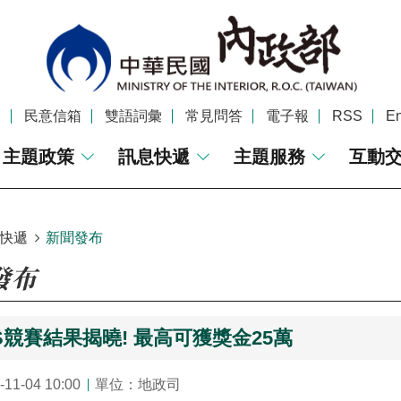
覽
民意信箱
雙語詞彙
常見問答
電子報
RSS
En
主題政策
訊息快遞
主題服務
互動
快遞
新聞發布
發布
S競賽結果揭曉! 最高可獲獎金25萬
1-04 10:00
單位：地政司