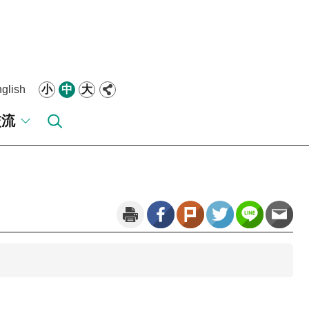
glish
小
中
大
交流