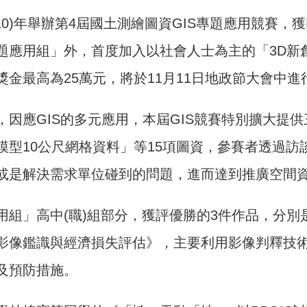
110)年舉辦第4屆國土測繪圖資GIS專題應用競賽
題應用組」外，首度加入以社會人士為主的「3D新
獎金最高為25萬元，將於11月11日地政節大會中進
，因應GIS的多元應用，本屆GIS競賽特別擴大提
模型10公尺網格資料」等15項圖資，參賽者透過
或是解決需求單位碰到的問題，進而達到推廣空間
用組」高中(職)組部分，獲評優勝的3件作品，分
影像鑑識與經濟損失評估》，主要利用影像判釋技
及預防措施。