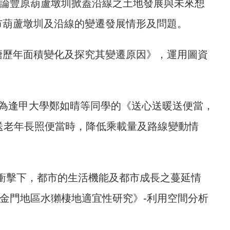
S討論豐原葫蘆墩圳掀蓋沿線之土地發展與未來想
市葫蘆墩圳及沿線的變遷發展情形及問題。
塘歷年面積變化及探究其變遷原因》，運用圖資
為逢甲大學鄭如晴等同學的《送心送暖送便當，
配送老年長照便當時，降低乘載量及路線變動情
衝擊下，都市的生活機能及都市成長之蔓延情
-金門地區水獺棲地適宜性研究》-利用空間分析