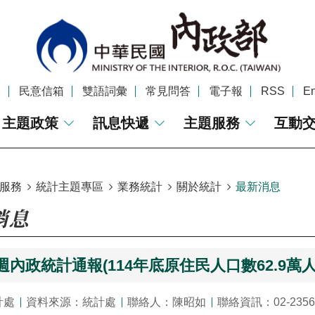
覽
民意信箱
雙語詞彙
常見問答
電子報
RSS
En
主題政策
訊息快遞
主題服務
互動
服務
統計主題專區
業務統計
關於統計
最新消息
消息
8週內政統計通報(114年底原住民人口數62.9萬人
計處
資料來源：統計處
聯絡人：陳昭如
聯絡資訊：02-2356