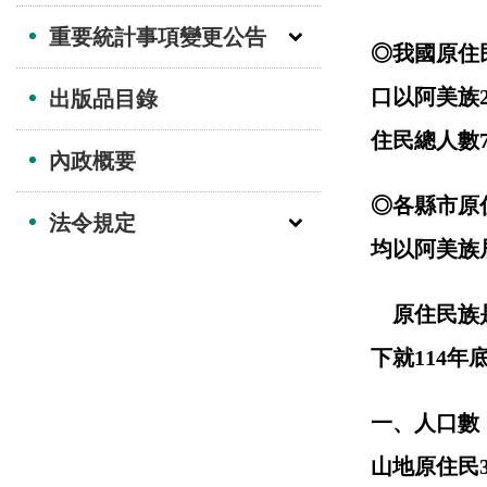
重要統計事項變更公告
◎
我國原住
口以阿美族
出版品目錄
住民總人數
內政概要
◎
各縣市原
法令規定
均以阿美族
原住民族
下就
114
年
一、人口數
山地原住民