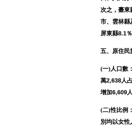
次之，臺東
市、雲林縣
屏東縣
8.1
五、原住民
(一)
人口數
萬
2,638
人
增加
6,609
(二
)
性比例
別均以女性