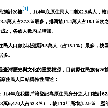
[1]
民族計
26
族
，
114
年底原住民人口數
62.9
萬人，較
23.5
萬人占
37.3
％最多，排灣族
11.4
萬人占
18.1
％次
7
成
2
，各族人數均呈增加。
住民人口數以花蓮縣
9.5
萬人（占
15.1
％）最多，桃
居多。
是臺灣歷史與文化的重要根源，目前原住民族有
26
底原住民人口結構特性簡述：
：
114
年底我國戶籍登記為原住民身分之人口數計
62
33
萬
5,470
人占
53.3
％
），較
113
年底增加
2.9
％，歷