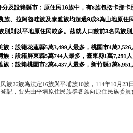
民身分及設籍縣市：原住民
16
族中，有
8
族包括卡那卡
農族、拉阿魯哇族及泰雅族均超過
9
成
8
為山地原住
族別則以平地原住民較多。茲就人口數前
3
名民族別
美族：設籍花蓮縣
5
萬
3,499
人最多，桃園市
4
萬
2,526
灣族：設籍屏東縣
5
萬
744
人最多，臺東縣
1
萬
7,291
人
雅族：設籍桃園市
2
萬
4,437
人最多，新竹縣
1
萬
6,951
住民族
26
族為法定
16
族與平埔族
10
族，
114
年
10
月
23
的登記，要先由平埔原住民族群各族向原住民族委員
。