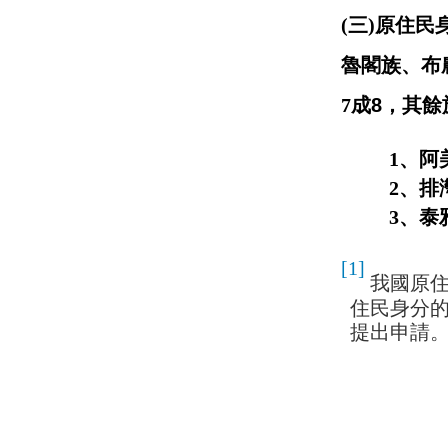
(三)原住
魯閣族、布
7
成
8
，其餘
1
、阿
2
、排
3
、泰
[1]
我國原
住民身分
提出申請