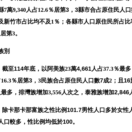
縣
7
萬
9,340
人占
12.6
％居
第
3
，
3
縣市合占原住民人口
及新竹市占比均不及
1
％；
各縣市人口原住民所占比
％居第
3
。
族別
：截至
114
年底，以阿美族
23
萬
4,661
人占
37.3
％最多
占
16.3
％居第
3
，
3
民族合占原住民人口數
7
成
2
；且
16
人最多，排灣族增加
3,556
人次之，泰雅族增加
2,846
：除卡那卡那富族之性比例
101.7
男性人口多於女性
人口較多，性比例均低於
100
。