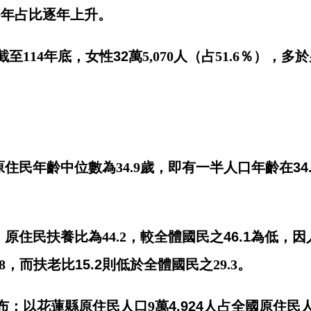
0
年占比逐年上升。
截至
114
年底，女性
32
萬
5,070
人（占
51.6
％）
，多於
：原住民年齡中位數為
34.9
歲，即有一半人口年齡在
34
比：原住民扶養比為
44.2
，較全體國民之
46.1
為低，因
8
，而扶老比
15.2
則低於全體國民之
29.3
。
布：以花蓮縣原住民人口
9
萬
4,924
人占
全國原住民