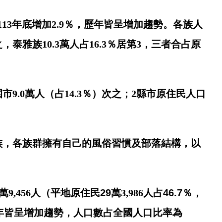
113
年底增加
2.9
％，歷年皆呈增加趨勢。各族人
之，泰雅族
10.3
萬人占
16.3
％居第
3
，三者合占原
園市
9.0
萬人（占
14.3
％）次之；
2
縣市原住民人口
族，各族群擁有自己的風俗習慣及部落結構，以
萬
9,456
人（平地原住民
29
萬
3,986
人占
46.7
％
，
年皆呈增加趨勢，人口數占全國人口比率為