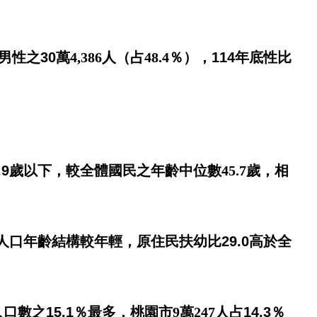
男性之
30
萬
4,386
人（占
48.4
％）
，
114
年底性比
.9
歲以下，較全體國民之年齡中位數
45.7
歲，相
人口年齡結構較年輕，原住民扶幼比
29.0
高於全
人口數之
15.1
％
最多，桃園市
9
萬
247
人占
14.3
％