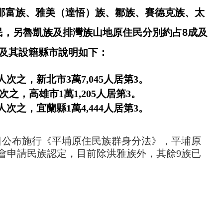
那富族、雅美（達悟）族、鄒族、賽德克族、太
民，另魯凱族及排灣族山地原住民分別約占
8
成及
及其設籍縣市說明如下：
人次之，新北市
3
萬
7,045
人居第
3
。
次之，高雄市
1
萬
1,205
人居第
3
。
人次之，宜蘭縣
1
萬
4,444
人居第
3
。
日公布施行《平埔原住民族群身分法》，平埔原
會申請民族認定，目前除洪雅族外，其餘
9
族已