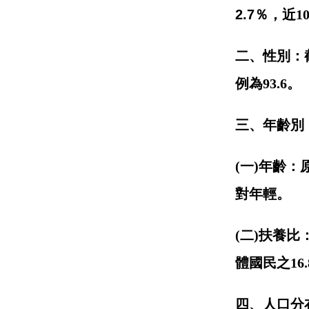
2.7
％，近
1
二、性別：
例為
93.6
。
三、年齡別
(一)年齡
對年輕。
(二)扶養
體國民之
16.
四、人口分