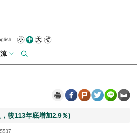
glish
小
中
大
交流
，較113年底增加2.9％)
5537