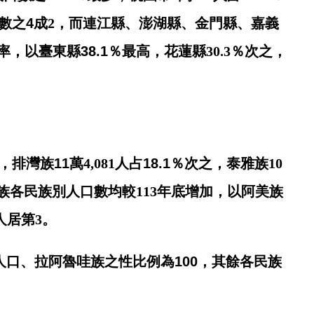
數之
4
成
2
，而連江縣、澎湖縣、金門縣、嘉義
率，以臺東縣
38.1
％最高，花蓮縣
30.3
％次之，
，排灣族
11
萬
4,081
人占
18.1
％次之，泰雅族
10
族各民族別人口數均較
113
年底增加，以阿美族
人居第
3
。
人口、拉阿魯哇族之性比例為
100
，其餘各民族