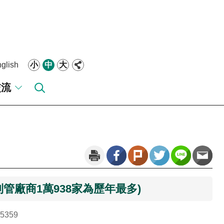
glish
小
中
大
交流
列管廠商1萬938家為歷年最多)
5359