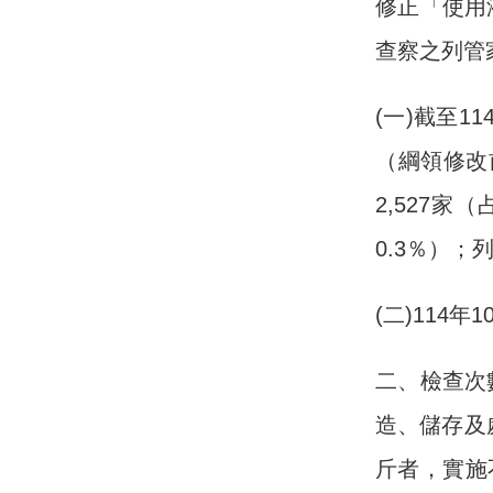
修正「使用
查察之列管
(一)截至1
（綱領修改前
2,527家
0.3％）；
(二)114
二、檢查次
造、儲存及
斤者，實施