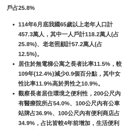
介
戶占25.8%
主
114
年
6
月底我國
65
歲以上老年人口計
題
政
457.3
萬人，其中一人戶計
118.2
萬人
(
占
策
25.8%)
、老老照顧
計
57.2
萬人
(
占
訊
12.5%)
。
息
居住於無電梯公寓
之長者比率
11.5%
，較
快
遞
109
年
(12.4%)
減少
0.9
個百分點，其中女
性比率
11.9%
高於男性之
10.9%
。
主
題
觀察長者居住環境之便利性
，
200
公尺內
服
有醫療院所占
54.0%
、
100
公尺內有公車
務
站牌占
36.9%
、
100
公尺內有便利商店占
互
34.9%
，占比皆較
4
年前增加，生活便利
動