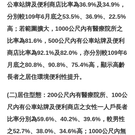
公車站牌及便利商店比率為
36.9%
及
34.9%
，
分別較
109
年
6
月底之
53.5%
、
36.9%
、
22.5%
高；若範圍擴大，
1000
公尺內有醫療院所之
比率為
81.6%
，
500
公尺內有公車站牌及便利
商店比率為
92.1%
及
82.0%
，亦分別較
109
年
6
月底之
80.8%
、
90.8%
、
75.4%
高，顯示高齡
長者之居住環境便利性提升。
(二)居住型態：
200
公尺內有醫療院所、
100
公
尺內有公車站牌及便利商店之女性一人戶長者
比率分別為
59.6%
、
40.2%
、
39.6%
，較男性
之
52.7%
、
38.0%
、
34.6%
高；
1000
公尺內無