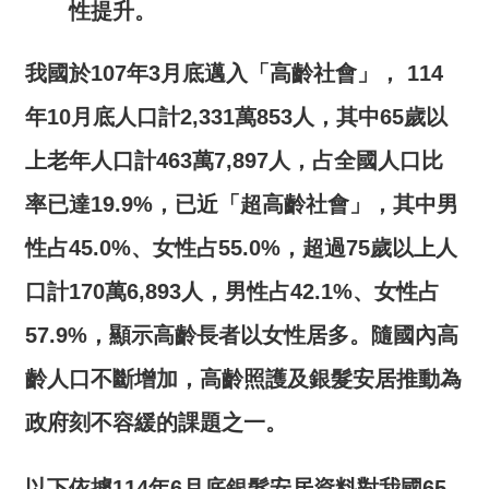
交
性提升。
流
我國於
107
年
3
月底邁入「高齡社會」，
114
回
首
年
10
月底人口計
2,331
萬
853
人，其中
65
歲以
頁
上老年人口計
463
萬
7,897
人，占全國人口比
網
率已達
19.9%
，已近「超高齡社會」
，其中男
站
導
性占
45.0%
、女性占
55.0%
，超過
75
歲以上人
覽
口計
170
萬
6,893
人，男性占
42.1%
、女性占
民
57.9%
，顯示高齡長者以女性居多。隨國內高
意
信
齡人口不斷增加，高齡照護及銀髮安居推動為
箱
政府刻不容緩的課題之一。
雙
語
以下依據114年6月底銀髮安居資料對我國65