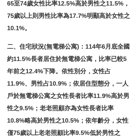
65
至
74
歲女性比率
12.5%
高於男性之
11.5%
，
全
政
75
歲以上則男性比率為
17.7%
明顯高於女性之
策
10.1%
。
隱
私
二、住宅狀況
(
無電梯公寓
)
：
114
年
6
月底
全國
權
保
約
11.5%
長者居住於無電梯公寓，比率已較
5
護
年前之
12.4%
下降。依性別分，女性占
政
策
11.9%
、男性占
10.9%
；依居住型態分，一人
政
戶於無電梯公寓之女性長者比率
11.9%
高於男
府
性之
9.5%
；老老照顧亦為女性長者比率
網
站
10.8%
略高於男性之
10.5%
；依年齡分，女性
資
料
僅
75
歲以上老老照顧比率
9.5%
低於男性之