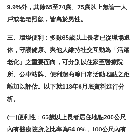
開
9.9%
外，其餘
65
至
74
歲、
75
歲以上無論一人
放
宣
戶或老老照顧，皆高於男性。
告
三、環境便利：多數65歲以上長者已從職場退
保
有
休，守護健康、與他人維持社交互動為「活躍
及
管
老化」之重要面向，可分別以住家至醫療院
理
所、公車站牌、便利超商等日常活動地點之距
個
人
離
加以評估。以下就113年6月底資料進行分
資
料
析
。
(一)便利性：
65
歲以上長者居住地點
200
公尺
內有醫療院所之比率為
54.0%
，
100
公尺內有