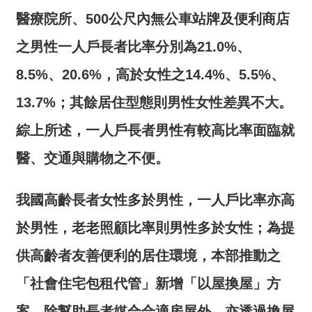
醫療院所、
500
公尺內無公車站牌及便利商店
之男性一人戶長者比率分別為
21.0%
、
8.5%
、
20.6%
，高於女性之
14.4%
、
5.5%
、
13.7%
；其餘居住型態則男性女性差異不大。
綜上所述，一人戶長者男性有較高比率面臨就
醫、交通與購物之不便。
我國高齡長者女性多於男性，一人戶比率亦高
於男性，老老照顧比率則男性多於女性；為提
供高齡者友善便利的居住環境，本部推動之
「社會住宅包租代管」新增「以屋換屋」方
案，除幫助長者媒合合適房屋外，亦透過換屋