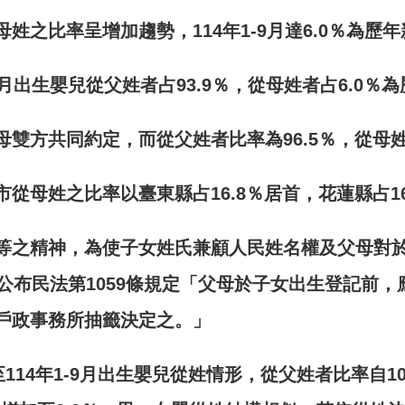
母姓之比率呈增加趨勢，
114
年
1-9
月達
6.0
％為歷年
月出生嬰兒從父姓者占
93.9
％，從母姓者占
6.0
％為
母雙方共同約定，而從父姓者比率為
96.5
％，從母
市從母姓之比率以臺東縣占
16.8
％居首，花蓮縣占
1
等之精神，為使子女姓氏兼顧人民姓名權及父母對
公布民法第
1059
條規定「父母於子女出生登記前，
戶政事務所抽籤決定之。」
至
114
年
1-9
月出生嬰兒
從姓情形，從父姓者比率自
1