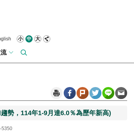
glish
小
中
大
交流
勢，114年1-9月達6.0％為歷年新高)
5350