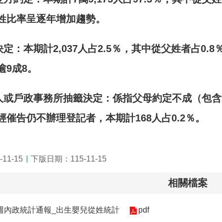
姓比率呈逐年增加趨勢。
決定：本期計
2,037
人占
2.5
％，其中從父姓者占
0.8
逾
9
成
8
。
人或戶政事務所抽籤決定：係指父母約定不成（包含
經催告仍不辦理登記者，本期計
168
人占
0.2
％。
11-15
下版日期：115-11-15
相關檔案
46週內政統計通報_出生嬰兒從姓統計
pdf