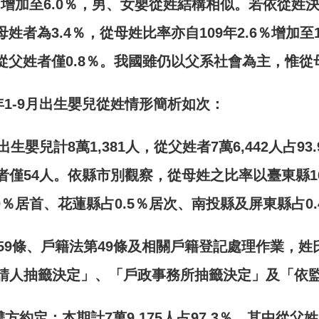
％增加至
6.0
％，男、女嬰從姓結構相似。若依從姓
母姓者為
3.4
％，從母姓比率亦自
109
年
2.6
％增加至
從父姓者僅
0.8
％。我國雖仍以父系社會為主，惟從
年
1-9
月出生嬰兒從姓情形簡析如次：
出生嬰兒計
8
萬
1,381
人，從父姓者
7
萬
6,442
人占
93.
者
僅
54
人。依縣市別觀察，從母姓之比率以臺東縣
1
0
％居首、花蓮縣占
0.5
％居次、南投縣及屏東縣占
0.
59
條、戶籍法第
49
條及相關戶籍登記處理作業，姓
請人抽籤決定」、「戶政事務所抽籤決定」及「依
雙方約定：本期計
7
萬
9,175
人占
97.3
％，其中從父姓