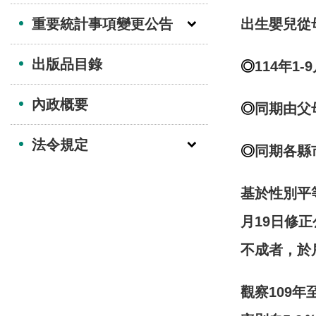
重要統計事項變更公告
出生嬰兒從
出版品目錄
◎
114
年
1-9
內政概要
◎
同期由父
法令規定
◎
同期各縣
基於性別平
月
19
日修正
不成者，於
觀察
109
年