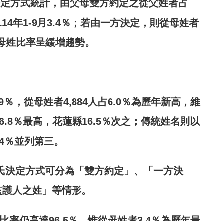
決定方式統計，由父母雙方約定之從父姓者占
114
年
1-9
月
3.4
％；若由一方決定
，則
從母姓者
母姓比率呈緩增趨勢。
9
％，從母姓者
4,884
人占
6.0
％為歷年新高，維
6.8
％最高，花蓮縣
16.5
％次之；傳統姓名則以
4
％並列第三。
氏決定方式可分為「雙方約定」、「一方決
監護人之姓」等情形。
比率仍高達
96.5
％，惟從母姓者
3.4
％為歷年最