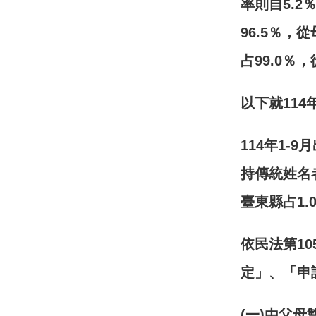
率則自
5.2
96.5
％，從
占
99.0
％，
以下就
114
114
年
1-9
月
持傳統姓名
臺東縣占
1.
依民法第
10
定」、「申
(
一
)
由父母