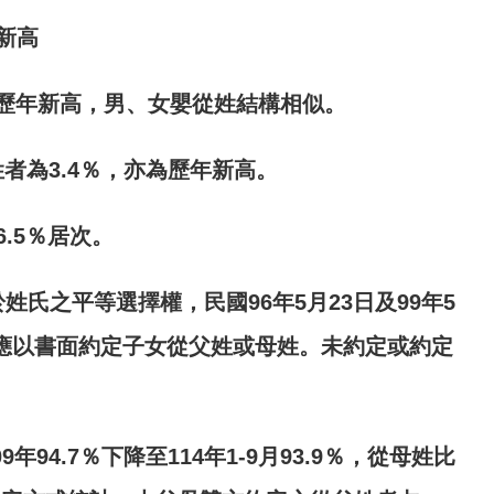
新高
歷年新高，男、女嬰從姓結構相似。
姓者為
3.4
％，亦為歷年新高。
6.5
％居次。
於姓氏之平等選擇權，民國
96
年
5
月
23
日及
99
年
5
應以書面約定子女從父姓或母姓。未約定或約定
09
年
94.7
％下降至
114
年
1-9
月
93.9
％，從母姓比