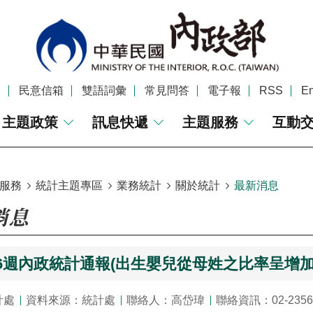
覽
民意信箱
雙語詞彙
常見問答
電子報
RSS
En
主題政策
訊息快遞
主題服務
互動
服務
統計主題專區
業務統計
關於統計
最新消息
消息
46週內政統計通報(出生嬰兒從母姓之比率呈增加趨
計處
資料來源：統計處
聯絡人：高岱瑋
聯絡資訊：02-2356-