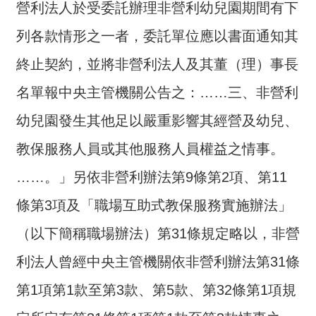
營利法人於受委託辦理非營利幼兒園期間有下
介
列各款情形之一者，委託單位應以書面通知其
主
題
終止契約，並將非營利法人及其董（理）事長
政
名單報中央主管機關公告之：……三、非營利
策
幼兒園發生其他足以嚴重影響其經營及幼兒、
訊
息
教保服務人員或其他服務人員權益之情事。
快
遞
……。」另依非營利辦法第9條第2項、第11
主
條第3項及「職場互助式教保服務實施辦法」
題
（以下簡稱職場辦法）第31條規定略以，非營
服
務
利法人曾經中央主管機關依非營利辦法第31條
互
第1項第1款至第3款、第5款、第32條第1項規
動