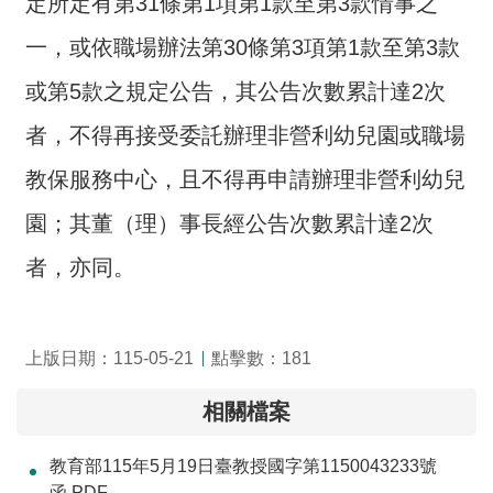
定所定有第31條第1項第1款至第3款情事之
交
流
一，或依職場辦法第30條第3項第1款至第3款
回
或第5款之規定公告，其公告次數累計達2次
首
者，不得再接受委託辦理非營利幼兒園或職場
頁
教保服務中心，且不得再申請辦理非營利幼兒
網
站
園；其董（理）事長經公告次數累計達2次
導
者，亦同。
覽
民
意
上版日期：115-05-21
點擊數：181
信
箱
相關檔案
雙
教育部115年5月19日臺教授國字第1150043233號
語
函.PDF