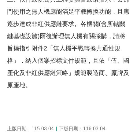
介
門使用之無人機應能滿足平戰轉換功能，且應
主
逐步達成非紅供應鏈要求。各機關(含所轄關
題
政
鍵基礎設施)爾後辦理無人機有關採購，請將
策
旨揭指引附件2「無人機平戰轉換共通性規
訊
格」，納入個案招標文件規範，且依「伍、國
息
快
產化及非紅供應鏈策略」規範製造商、廠牌及
遞
原產地。
主
題
服
務
互
上版日期：115-03-04
下版日期：116-03-04
動