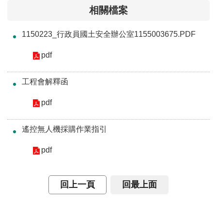
交
相關檔案
流
1150223_行政員國土安全辦公室1155003675.PDF
回
首
pdf
頁
工程會解釋函
網
站
pdf
導
覽
遙控無人機採購作業指引
民
pdf
意
信
箱
回上一頁
回最上面
雙
語