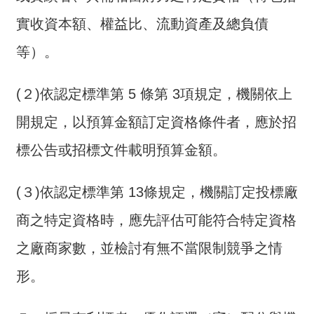
全
實收資本額、權益比、流動資產及總負債
政
策
等）。
隱
(２)依認定標準第 5 條第 3項規定，機關依上
私
權
開規定，以預算金額訂定資格條件者，應於招
保
護
標公告或招標文件載明預算金額。
政
策
(３)依認定標準第 13條規定，機關訂定投標廠
政
商之特定資格時，應先評估可能符合特定資格
府
之廠商家數，並檢討有無不當限制競爭之情
網
站
形。
資
料