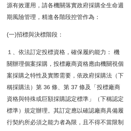
源有效運用，請各機關落實政府採購全生命週
介
期風險管理，精進各階段控管作為：
主
題
政
(一)招標與決標階段：
策
訊
１、依法訂定投標資格，確保履約能力： 機
息
關辦理個案採購，投標廠商資格應由機關視個
快
遞
案採購之特性及實際需要，依政府採購法（下
主
稱採購法）第 36 條、第 37 條及「投標廠商
題
資格與特殊或巨額採購認定標準」（下稱認定
服
務
標準）規定辦理。其訂定應以確認廠商具備履
互
行契約所必須之能力者為限，且不得不當限制
動