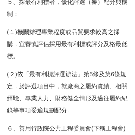
開
５、採最有利標者，優化評選（審）配分與機
放
制：
宣
告
(１)機關辦理專業程度或品質要求較高之採
保
購，宜審慎評估採用最有利標或評分及格最低
有
及
標。
管
理
個
(２)依「最有利標評選辦法」第5條及第6條規
人
定，於評選項目中，就廠商之履約實績、相關
資
料
經驗、專業人力、財務健全情形及過往履約紀
錄等事項妥適規劃配分。
６、善用行政院公共工程委員會(下稱工程會)