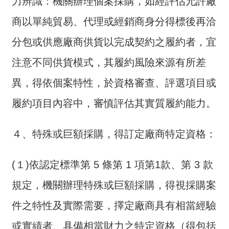
力辨識：機關辦理個案採購，如經評估允許廠
詞
彙
商以單純貿易、代理或經銷商身分得標後再洽
分包或供應廠商供貨以完成契約之履約者，宜
常
見
注意不同供貨模式，其履約風險來源有所差
問
答
異，得依個案特性，於資格審查、評選項目或
履約項目內容中，審慎評估其實質履約能力。
電
子
報
４、特殊或巨額採購，得訂定廠商特定資格：
RSS
(１)依認定標準第 5 條第 1 項第1款、第 3 款
English
規定，機關辦理特殊或巨額採購，得視採購案
網
件之特性及實際需要，擇定廠商具有相當經驗
站
或實績者、具備相當財力之特定資格（得包括
安