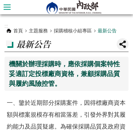
跳到主要內容區塊
進
:::
階
首頁
主題服務
採購稽核小組專區
最新公告
搜
最新公告
尋
機關於辦理採購時，應依採購個案特性
妥適訂定投標廠商資格，兼顧採購品質
與履約風險控管。
一、鑒於近期部分採購案件，因得標廠商資本
額與標案規模存有相當落差，引發外界對其履
本
部
約能力及品質疑慮。為確保採購品質及政府資
簡