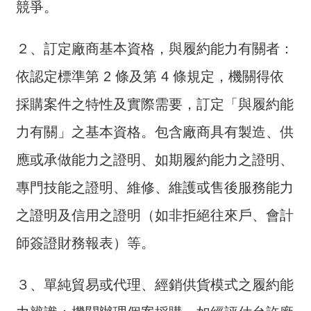
交
競爭。
流
２、訂定廠商基本資格，與履約能力有關者：
回
首
依認定標準第 2 條及第 4 條規定，機關得依
頁
採購案件之特性及實際需要，訂定「與履約能
網
力有關」之基本資格。包含廠商具有製造、供
站
導
應或承做能力之證明、如期履約能力之證明、
覽
專門技能之證明、維修、維護或售後服務能力
民
之證明及信用之證明（如非拒絕往來戶、會計
意
信
師簽證財務報表）等。
箱
３、單純貿易或代理、經銷供貨模式之履約能
雙
語