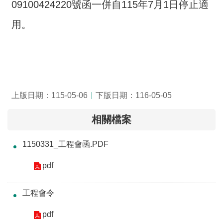
交
09100424220號函一併自115年7月1日停止適
流
用。
回
首
頁
網
上版日期：115-05-06
下版日期：116-05-05
站
導
相關檔案
覽
民
1150331_工程會函.PDF
意
pdf
信
箱
工程會令
雙
pdf
語