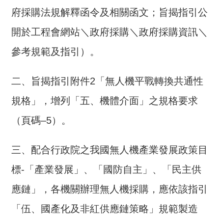
介
府採購法規解釋函令及相關函文；旨揭指引公
主
開於工程會網站＼政府採購＼政府採購資訊＼
題
參考規範及指引）。
政
策
二、旨揭指引附件2「無人機平戰轉換共通性
訊
息
規格」，增列「五、機體介面」之規格要求
快
（頁碼–5）。
遞
主
三、配合行政院之我國無人機產業發展政策目
題
服
標-「產業發展」、「國防自主」、「民主供
務
應鏈」，各機關辦理無人機採購，應依該指引
互
「伍、國產化及非紅供應鏈策略」規範製造
動