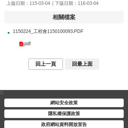
詞
上版日期：115-03-04
下版日期：116-03-04
彙
相關檔案
常
見
1150224_工程會1150100093.PDF
問
pdf
答
電
回上一頁
回最上面
子
報
RSS
:::
English
網站安全政策
網
隱私權保護政策
站
政府網站資料開放宣告
安