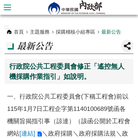
跳到主要內容區塊
進
:::
階
首頁
主題服務
採購稽核小組專區
最新公告
搜
最新公告
尋
行政院公共工程委員會修正「遙控無人
機採購作業指引」如說明。
一、行政院公共工程委員會(下稱工程會)前以
115年1月7日工程企字第1140100689號函各
機關旨揭指引事（諒達）（該函公開於工程會
本
部
網站
[連結]
＼政府採購＼政府採購法規＼政
簡