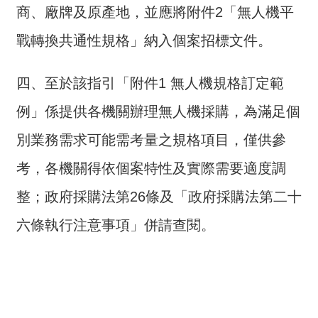
交
商、廠牌及原產地，並應將附件2「無人機平
流
戰轉換共通性規格」納入個案招標文件。
回
首
四、至於該指引「附件1 無人機規格訂定範
頁
例」係提供各機關辦理無人機採購，為滿足個
網
站
別業務需求可能需考量之規格項目，僅供參
導
考，各機關得依個案特性及實際需要適度調
覽
整；政府採購法第26條及「政府採購法第二十
民
意
六條執行注意事項」併請查閱。
信
箱
雙
語