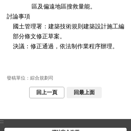
詞
區及偏遠地區搜救量能。
彙
討論事項
常
國土管理署：建築技術規則建築設計施工編
見
部分條文修正草案。
問
答
決議：修正通過，依法制作業程序辦理。
電
子
報
發稿單位：綜合規劃司
RSS
回上一頁
回最上面
English
網
:::
站
安