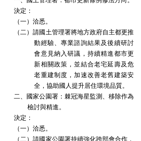
一、國土管理署：都市更新條例修法方向。
介
決定：
主
（一）洽悉。
題
（二）請國土管理署將地方政府自主都更推
政
動經驗、專業諮詢結果及後續研討
策
會意見納入研議，持續精進都市更
訊
息
新相關政策，並結合老宅延壽及危
快
老重建制度，加速改善老舊建築安
遞
全，協助國人提升居住環境品質。
主
二、國家公園署：棘冠海星監測、移除作為
題
服
檢討與精進。
務
決定：
互
（一）洽悉。
動
（二）請國家公園署持續強化跨部會合作，