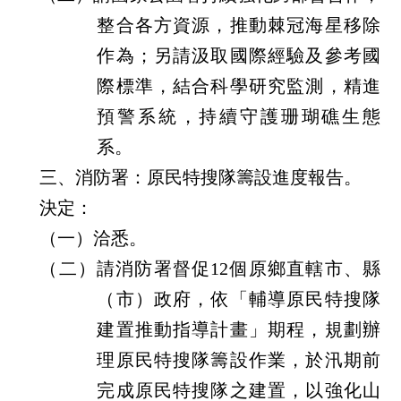
交
流
整合各方資源，推動棘冠海星移除
作為；另請汲取國際經驗及參考國
回
際標準，結合科學研究監測，精進
首
頁
預警系統，持續守護珊瑚礁生態
系。
網
站
三、消防署：原民特搜隊籌設進度報告。
導
決定：
覽
（一）洽悉。
民
（二）請消防署督促12個原鄉直轄市、縣
意
（市）政府，依「輔導原民特搜隊
信
箱
建置推動指導計畫」期程，規劃辦
理原民特搜隊籌設作業，於汛期前
雙
語
完成原民特搜隊之建置，以強化山