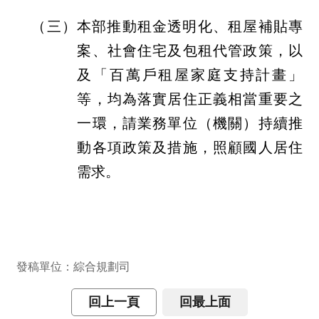
交
流
（三）本部推動租金透明化、租屋補貼專
案、社會住宅及包租代管政策，以
回
首
及「百萬戶租屋家庭支持計畫」
頁
等，均為落實居住正義相當重要之
網
一環，請業務單位（機關）持續推
站
動各項政策及措施，照顧國人居住
導
需求。
覽
民
意
信
箱
發稿單位：綜合規劃司
雙
回上一頁
回最上面
語