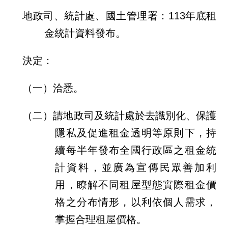
介
地政司、統計處、國土管理署：113年底租
主
金統計資料發布。
題
政
決定：
策
（一）洽悉。
訊
息
快
（二）請地政司及統計處於去識別化、保護
遞
隱私及促進租金透明等原則下，持
主
續每半年發布全國行政區之租金統
題
計資料，並廣為宣傳民眾善加利
服
務
用，瞭解不同租屋型態實際租金價
格之分布情形，以利依個人需求，
互
動
掌握合理租屋價格。