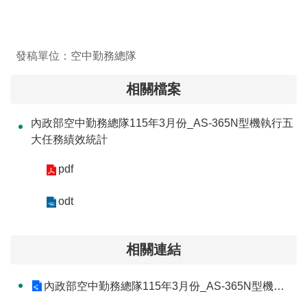
交
流
回
發稿單位：空中勤務總隊
首
頁
相關檔案
網
內政部空中勤務總隊115年3月份_AS-365N型機執行五
站
大任務績效統計
導
覽
pdf
民
odt
意
信
相關連結
箱
雙
內政部空中勤務總隊115年3月份_AS-365N型機執行五大任務績效統計網站
語