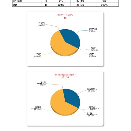
介
主
題
政
策
訊
息
快
遞
主
題
服
務
互
動