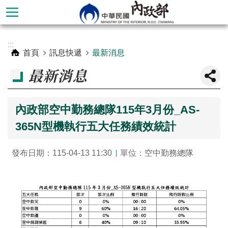
跳到主要內容區塊
進
:::
階
首頁
訊息快遞
最新消息
搜
最新消息
尋
內政部空中勤務總隊115年3月份_AS-
365N型機執行五大任務績效統計
發布日期：115-04-13 11:30
單位：空中勤務總隊
本
部
簡