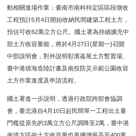
介
動相關進場作業；臺南市南科特定區區段徵收
主
工程預計5月4日開始收納民間建築工程土方，
題
預估可收62萬立方公尺。國土署為持續擴充中
政
策
部土方收容量能，將於4月27日(星期一)召開
訊
中部說明會，對外說明彰濱崙尾土方暫置場、
息
臺中港填海造陸計畫及南投防災示範公園收容
快
遞
土方作業進度及申請流程。
主
題
國土署進一步說明，透過行政院跨部會協調
服
務
會，臺北港自4月10日起民間單一工程出土量
互
門檻從原先的3萬立方公尺調降至2萬，臺中港
動
南填方區的土方收容量也再擴增最高至400萬