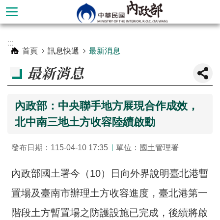
跳到主要內容區塊
進
:::
階
首頁
訊息快遞
最新消息
搜
最新消息
尋
內政部：中央聯手地方展現合作成效，
北中南三地土方收容陸續啟動
發布日期：115-04-10 17:35
單位：國土管理署
內政部國土署今（10）日向外界說明臺北港暫
置場及臺南市辦理土方收容進度，臺北港第一
本
部
階段土方暫置場之防護設施已完成，後續將啟
簡