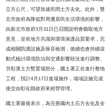
交
流
立方公尺，可望加速民間土方去化。此外，雙
回
北市政府為降低對周遭居民生活環境的影響，
首
由新北市政府3月31日已召開說明會聽取地方
頁
意見，並依地方共識與環境保護品質要求，完
網
站
成相關防護設施及噪音檢測，後續也會持續滾
導
動式檢討環境防治與交通影響狀況進行調整。
覽
另彰濱土方暫置場部分，國土署正在進行整地
民
意
工程，預計4月17日進場施作，場域設施完成
信
後交由彰化縣政府來經營管理。
箱
雙
國土署最後表示，為完善國內土石方去化及全
語