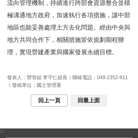
流向管理機制，持續進行跨部會資源整合並積
詞
彙
極溝通地方政府，加速執行各項措施，讓中部
常
地區也能妥善處理土方去化問題。經由中央與
見
地方共同合作下，相關措施皆依規劃期程辦
問
答
理，實現營建產業與國家發展永續目標。
電
子
報
發表人：營管組 李守仁組長
聯絡電話：049-2352-911
發稿單位：國土管理署
RSS
回上一頁
回最上面
English
網
站
:::
安