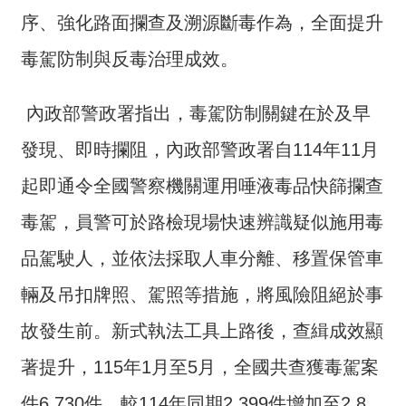
介
序、強化路面攔查及溯源斷毒作為，全面提升
主
毒駕防制與反毒治理成效。
題
政
內政部警政署指出，毒駕防制關鍵在於及早
策
發現、即時攔阻，內政部警政署自114年11月
訊
息
起即通令全國警察機關運用唾液毒品快篩攔查
快
毒駕，員警可於路檢現場快速辨識疑似施用毒
遞
品駕駛人，並依法採取人車分離、移置保管車
主
題
輛及吊扣牌照、駕照等措施，將風險阻絕於事
服
務
故發生前。新式執法工具上路後，查緝成效顯
互
著提升，115年1月至5月，全國共查獲毒駕案
動
件6,730件，較114年同期2,399件增加至2.8