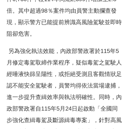
交
流
倍。其中超過98％案件均由員警主動攔查發
回
現，顯示警方已能提前辨識高風險駕駛並即時
首
阻卻危害。
頁
網
另為強化執法效能，內政部警政署於115年5
站
月修定毒駕取締作業程序，疑似毒駕之駕駛人
導
覽
經唾液快篩呈陽性，或拒絕受測且客觀情狀足
民
認不能安全駕駛者，員警均得依法當場逮捕，
意
進一步提升查緝效率與執法明確性。同時，內
信
箱
政部警政署自115年5月24日起啟動「全國同
雙
步強化查緝毒駕及斷源緝毒專案」，針對高風
語