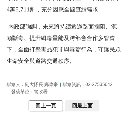
開
放
4萬5,711劑，充分因應全國查緝需求。
宣
告
內政部強調，未來將持續透過路面攔阻、源
保
頭斷毒、提升緝毒量能及跨部會合作多管齊
有
及
下，全面打擊毒品犯罪與毒駕行為，守護民眾
管
生命安全與道路交通秩序。
理
個
人
資
聯絡人：副大隊長 鄭偉豪
聯絡資訊：02-27535642
料
發稿單位：警政署
回上一頁
回最上面