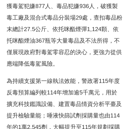
全
獲毒駕犯嫌877人、毒品犯嫌936人，破獲製
政
毒工廠及混合式毒品分裝場29處，查扣毒品粉
策
末總計27.5公斤、依托咪酯煙彈1,124顆、依
隱
私
托咪酯煙油367瓶等大量毒品及不法所得，不
權
僅展現政府對毒駕零容忍的決心，更強力從供
保
護
應端降低毒駕風險。
政
策
為持續支援第一線執法效能，警政署115年度
政
反毒預算編列較114年增加逾5千萬元，用於
府
網
擴充科技鑑識設備、建置毒品情資分析平臺及
站
提升檢驗量能；唾液快篩試劑採購量也由114
資
料
年的1萬2,545劑，大幅提升至115年規劃採購