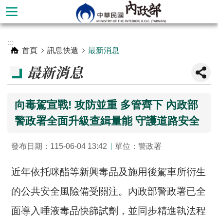
跳到主要內容區塊
進
:::
階
首頁
訊息快遞
最新消息
搜
最新消息
尋
向毒駕宣戰! 攻防並重 多管齊下 內政部
警政署全面升級查緝量能 守護道路安全
發布日期：115-06-04 13:42
單位：警政署
近年依托咪酯等新興毒品及施用後駕車所衍生
的公共安全風險備受關注。內政部警政署已全
本
部
面導入唾液毒品快篩試劑，並同步精進執法程
簡