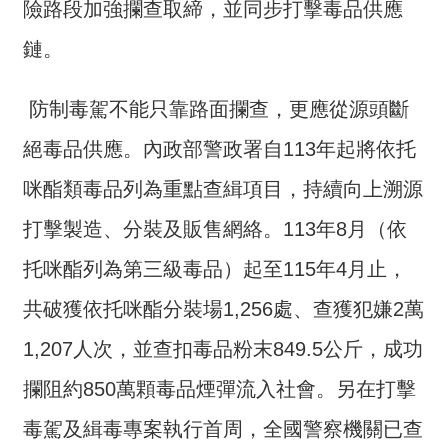
險路段加強攔查取締，並同步打擊毒品供應
詞
彙
鏈。
常
見
防制毒駕不能只靠路面攔查，更應從源頭斷
問
絕毒品供應。內政部警政署自113年起將依托
答
咪酯類毒品列為重點查緝項目，持續向上溯源
電
子
打擊製造、分裝及販售網絡。113年8月（依
報
托咪酯列為第三級毒品）起至115年4月止，
RSS
共破獲依托咪酯分裝場1,256處、查獲犯嫌2萬
English
1,207人次，並查扣毒品粉末849.5公斤，成功
攔阻約850萬顆毒品煙彈流入社會。另在打擊
網
站
毒駕及緝毒專案執行首周，全國警察機關已查
安