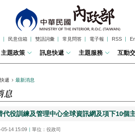
覽
民意信箱
雙語詞彙
常見問答
電子報
RSS
En
主題政策
訊息快遞
主題服務
互動
快遞
最新消息
消息
替代役訓練及管理中心全球資訊網及項下10個主
5-14 15:09
單位：役政司