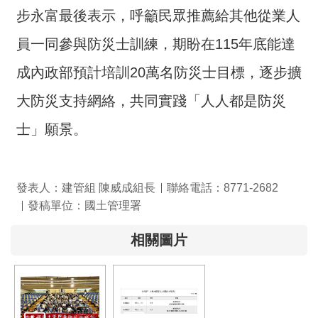
詞
步永富最後表示，呼籲民眾推薦給其他從業人
彙
員一同參與防災士訓練，期盼在115年底能達
常
成內政部預計培訓20萬名防災士目標，逐步擴
見
問
大防災支持網絡，共同實踐「人人都是防災
答
士」願景。
電
子
報
發表人：建管組 陳威成組長
聯絡電話：8771-2682
發稿單位：國土管理署
RSS
相關圖片
English
網
站
安