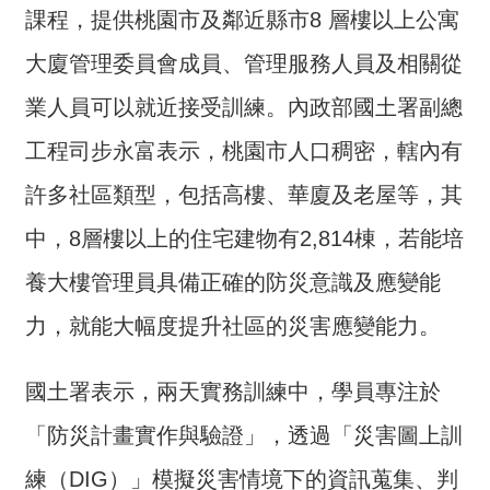
課程，提供桃園市及鄰近縣市8 層樓以上公寓
介
大廈管理委員會成員、管理服務人員及相關從
主
題
業人員可以就近接受訓練。內政部國土署副總
政
策
工程司步永富表示，桃園市人口稠密，轄內有
訊
許多社區類型，包括高樓、華廈及老屋等，其
息
中，8層樓以上的住宅建物有2,814棟，若能培
快
遞
養大樓管理員具備正確的防災意識及應變能
主
力，就能大幅度提升社區的災害應變能力。
題
服
國土署表示，兩天實務訓練中，學員專注於
務
「防災計畫實作與驗證」，透過「災害圖上訓
互
動
練（DIG）」模擬災害情境下的資訊蒐集、判