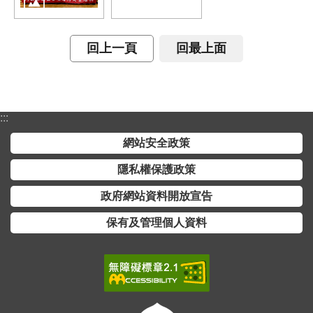
全
政
策
回上一頁
回最上面
隱
私
權
:::
保
網站安全政策
護
政
隱私權保護政策
策
政府網站資料開放宣告
政
保有及管理個人資料
府
網
站
資
料