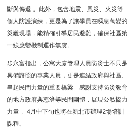
交
流
斷與傳遞 。此外，包含地震、風災、火災等
個人防護演練，更是為了讓學員在瞬息萬變的
回
首
災難現場，能精確引導居民避難，確保社區第
頁
一線應變機制運作無虞。
網
站
步永富指出，公寓大廈管理人員防災士不只是
導
覽
具備證照的專業人員，更是連結政府與社區、
串起民間力量的重要橋梁。感謝支持防災教育
民
意
的地方政府與慈濟等民間團體，展現公私協力
信
箱
力量， 4月中下旬也將在新北市辦理2場培訓
課程。
雙
語