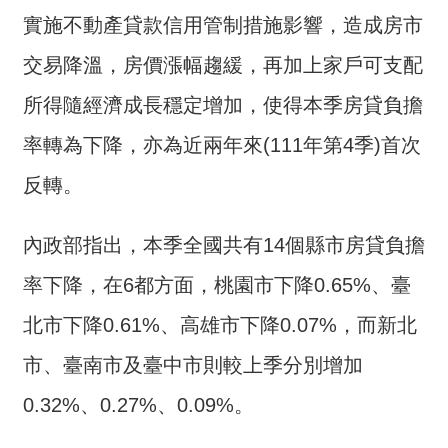
介
實施不動產貸款信用管制措施影響，造成房市
主
交易降溫，房價漲幅趨緩，再加上家戶可支配
題
所得隨經濟成長穩定增加，使得本季房貸負擔
政
策
率轉為下降，亦為近兩年來(111年第4季)首次
訊
反轉。
息
快
內政部指出，本季全國共有14個縣市房貸負擔
遞
率下降，在6都方面，桃園市下降0.65%、臺
主
題
北市下降0.61%、高雄市下降0.07%，而新北
服
務
市、臺南市及臺中市則較上季分別增加
互
0.32%、0.27%、0.09%。
動