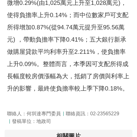
微增0.29%(由1,025萬元上升至1,028萬元)，
詞
彙
使得負擔率上升0.14%；而中位數家戶可支配
常
所得增加0.87%(從94.74萬元提升至95.56萬
見
元) ，帶動負擔率下降0.41%；五大銀行新承
問
答
做購屋貸款平均利率升至2.211%，使負擔率
電
上升0.09%。整體而言，本季因可支配所得成
子
長幅度較房價漲幅為大，抵銷了房價與利率上
報
升的影響，最終使負擔率較上季下降0.18%。
RSS
English
聯絡人：何圳達專門委員
聯絡資訊：02-23565229
網
發稿單位：地政司
站
安
相關圖片