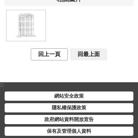
全
政
策
隱
私
權
回上一頁
回最上面
保
護
政
策
:::
政
網站安全政策
府
隱私權保護政策
網
站
政府網站資料開放宣告
資
保有及管理個人資料
料