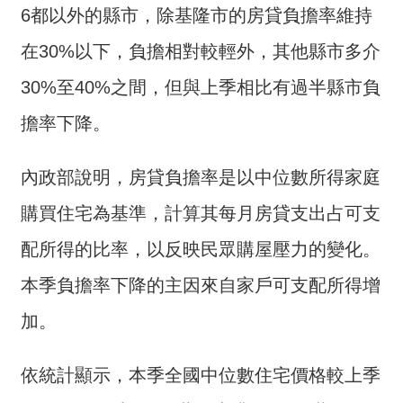
交
6都以外的縣市，除基隆市的房貸負擔率維持
流
在30%以下，負擔相對較輕外，其他縣市多介
回
30%至40%之間，但與上季相比有過半縣市負
首
頁
擔率下降。
網
站
內政部說明，房貸負擔率是以中位數所得家庭
導
購買住宅為基準，計算其每月房貸支出占可支
覽
配所得的比率，以反映民眾購屋壓力的變化。
民
意
本季負擔率下降的主因來自家戶可支配所得增
信
加。
箱
雙
依統計顯示，本季全國中位數住宅價格較上季
語