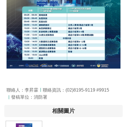
全
政
策
隱
私
權
保
護
政
策
政
聯絡人：李昇霖
聯絡資訊：(02)8195-9119 #9915
府
發稿單位：消防署
網
站
相關圖片
資
料