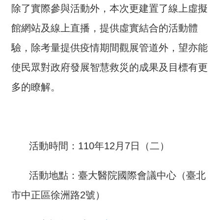
交
除了實際參與活動外，本次更建置了線上虛擬
流
館網站及線上直播，提供虛實結合的活動體
回
驗，除考量提供疫情期間觀展管道外，望亦能
首
頁
使民眾對政府發展智慧救災的成果及目標有更
網
多的瞭解。
站
導
覽
民
活動時間：110年12月7日（二）
意
信
活動地點：臺大醫院國際會議中心（臺北
箱
市中正區徐洲路2號）
雙
語