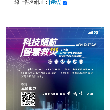
線上報名網址：
[連結]
詞
彙
常
見
問
答
電
子
報
RSS
English
網
站
安