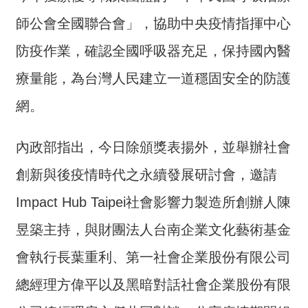
詞
師公會全國聯合會」，協助中央疫情指揮中心
彙
防疫作業，確認全國呼吸器充足，保持國內醫
常
見
療量能，為台灣人民建立一道穩固安全的防護
問
網。
答
電
內政部指出，今日除頒獎表揚外，並舉辦社會
子
報
創新與後疫情時代之永續發展研討會，邀請
Impact Hub Taipei社會影響力製造所創辦人陳
RSS
昱築主持，與財團法人台南企業文化藝術基金
English
會執行長葉重利、第一社會企業股份有限公司
網
總經理方偉平以及黑暗對話社會企業股份有限
站
安