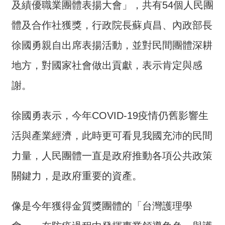
及績優職業團體表揚大會」，共有54個人民團
介
體及合作社獲獎，行政院長蘇貞昌、內政部長
主
題
徐國勇親自出席表揚活動，並對民間團體深耕
政
地方，對國家社會做出貢獻，表示肯定與感
策
謝。
訊
息
快
徐國勇表示，今年COVID-19疫情仍舊影響生
遞
活與產業經濟，此時更可看見我國充沛的民間
主
力量，人民團體一直是政府推動各項公共政策
題
服
關鍵力，是政府重要的資產。
務
互
像是今年獲得金質獎團體的「台灣護理學
動