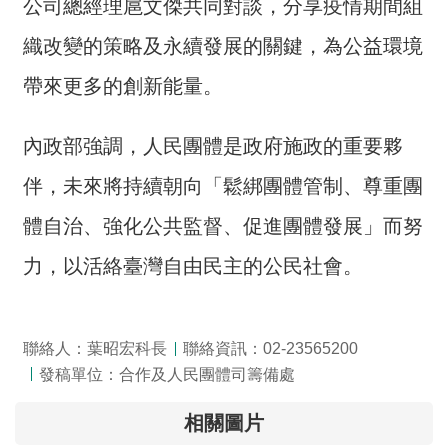
公司總經理扈文傑共同對談，分享疫情期間組
全
政
織改變的策略及永續發展的關鍵，為公益環境
策
帶來更多的創新能量。
隱
私
內政部強調，人民團體是政府施政的重要夥
權
伴，未來將持續朝向「鬆綁團體管制、尊重團
保
護
體自治、強化公共監督、促進團體發展」而努
政
策
力，以活絡臺灣自由民主的公民社會。
政
府
聯絡人：葉昭宏科長
聯絡資訊：02-23565200
網
發稿單位：合作及人民團體司籌備處
站
資
相關圖片
料