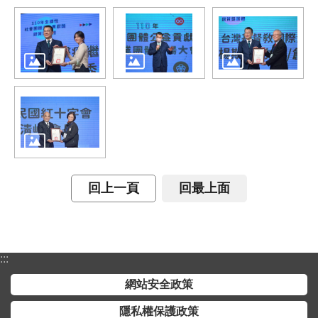
開
放
宣
告
保
有
及
管
理
個
回上一頁
回最上面
人
資
料
:::
網站安全政策
隱私權保護政策