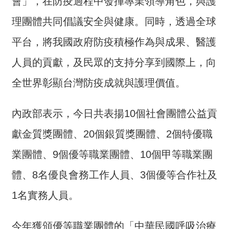
會」，在防疫過程中發揮專業領導角色，與護
交
流
理團體共同倡議安全與健康。同時，透過全球
回
平台，將我國政府防疫積極作為與成果、醫護
首
人員的貢獻，及民眾的支持分享到國際上，向
頁
全世界彰顯台灣防疫成就與護理價值。
網
站
導
內政部表示，今日共表揚10個社會團體公益貢
覽
獻金質獎團體、20個銀質獎團體、2個特優職
民
業團體、9個優等職業團體、10個甲等職業團
意
信
體、8名優良會務工作人員、3個優等合作社及
箱
1名實務人員。
雙
語
今年獲頒優等職業團體的「中華民國呼吸治療