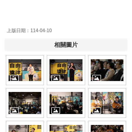
全
政
策
上版日期：114-04-10
隱
私
相關圖片
權
保
護
政
策
政
府
網
站
資
料