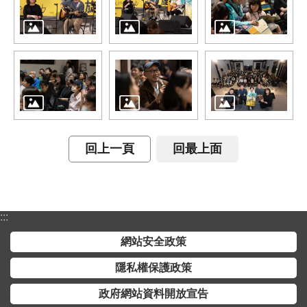
開
放
宣
告
保
有
及
管
回上一頁
回最上面
理
個
人
資
料
:::
網站安全政策
隱私權保護政策
政府網站資料開放宣告