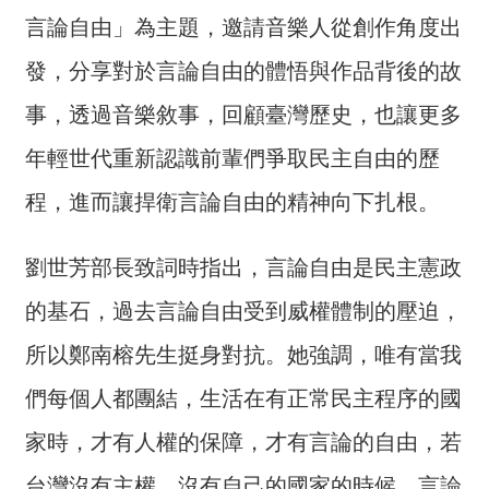
介
言論自由」為主題，邀請音樂人從創作角度出
主
發，分享對於言論自由的體悟與作品背後的故
題
事，透過音樂敘事，回顧臺灣歷史，也讓更多
政
策
年輕世代重新認識前輩們爭取民主自由的歷
訊
程，進而讓捍衛言論自由的精神向下扎根。
息
快
劉世芳部長致詞時指出，言論自由是民主憲政
遞
的基石，過去言論自由受到威權體制的壓迫，
主
題
所以鄭南榕先生挺身對抗。她強調，唯有當我
服
務
們每個人都團結，生活在有正常民主程序的國
互
家時，才有人權的保障，才有言論的自由，若
動
台灣沒有主權、沒有自己的國家的時候，言論