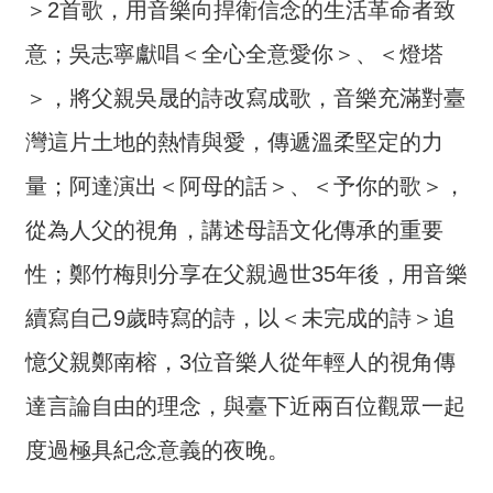
＞2首歌，用音樂向捍衛信念的生活革命者致
詞
彙
意；吳志寧獻唱＜全心全意愛你＞、＜燈塔
常
＞，將父親吳晟的詩改寫成歌，音樂充滿對臺
見
灣這片土地的熱情與愛，傳遞溫柔堅定的力
問
答
量；阿達演出＜阿母的話＞、＜予你的歌＞，
電
從為人父的視角，講述母語文化傳承的重要
子
性；鄭竹梅則分享在父親過世35年後，用音樂
報
續寫自己9歲時寫的詩，以＜未完成的詩＞追
RSS
憶父親鄭南榕，3位音樂人從年輕人的視角傳
English
達言論自由的理念，與臺下近兩百位觀眾一起
網
度過極具紀念意義的夜晚。
站
安