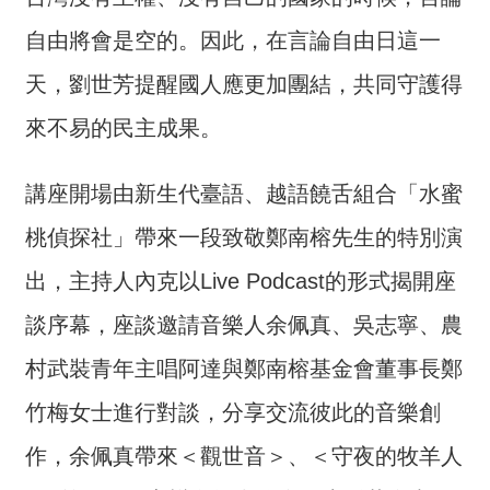
交
流
自由將會是空的。因此，在言論自由日這一
回
天，劉世芳提醒國人應更加團結，共同守護得
首
來不易的民主成果。
頁
網
講座開場由新生代臺語、越語饒舌組合「水蜜
站
桃偵探社」帶來一段致敬鄭南榕先生的特別演
導
覽
出，主持人內克以Live Podcast的形式揭開座
民
談序幕，座談邀請音樂人余佩真、吳志寧、農
意
村武裝青年主唱阿達與鄭南榕基金會董事長鄭
信
箱
竹梅女士進行對談，分享交流彼此的音樂創
雙
作，余佩真帶來＜觀世音＞、＜守夜的牧羊人
語