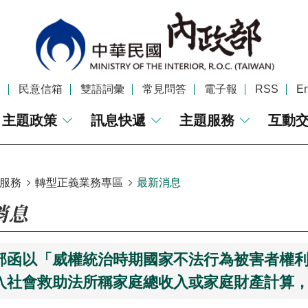
覽
民意信箱
雙語詞彙
常見問答
電子報
RSS
En
主題政策
訊息快遞
主題服務
互動
服務
轉型正義業務專區
最新消息
消息
部函以「威權統治時期國家不法行為被害者權
入社會救助法所稱家庭總收入或家庭財產計算