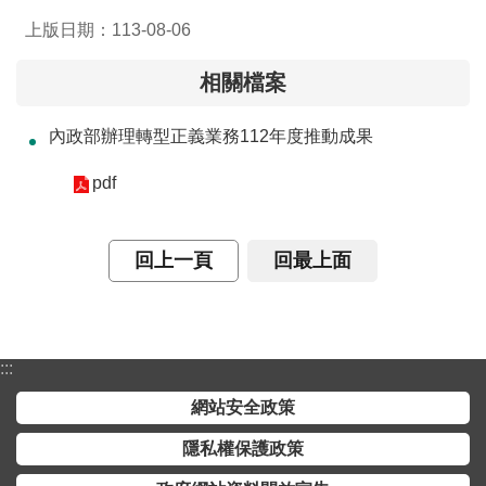
介
上版日期：113-08-06
主
相關檔案
題
政
內政部辦理轉型正義業務112年度推動成果
策
pdf
訊
息
快
回上一頁
回最上面
遞
主
題
服
:::
務
網站安全政策
互
隱私權保護政策
動