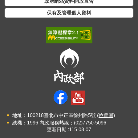
交
政府網站資料開放宣告
流
保有及管理個人資料
回
首
頁
網
站
導
覽
民
意
信
箱
地址：100218臺北市中正區徐州路5號 (
位置圖
)
總機：1996 內政服務熱線；(02)7750-5096
雙
更新日期
115-08-07
語