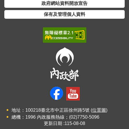
交
政府網站資料開放宣告
流
保有及管理個人資料
回
首
頁
網
站
導
覽
民
意
信
箱
地址：100218臺北市中正區徐州路5號 (
位置圖
)
總機：1996 內政服務熱線；(02)7750-5096
雙
更新日期
115-08-08
語