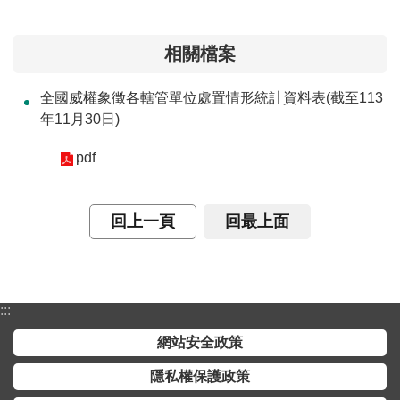
介
相關檔案
主
題
全國威權象徵各轄管單位處置情形統計資料表(截至113
政
年11月30日)
策
訊
pdf
息
快
回上一頁
回最上面
遞
主
題
服
:::
務
網站安全政策
互
隱私權保護政策
動