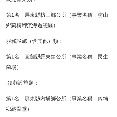
交
流
第1名，屏東縣枋山鄉公所（事業名稱：枋山
回
鄉莿桐腳濱海遊憩區）
首
頁
服務設施（含其他）類：
網
站
第1名，宜蘭縣羅東鎮公所（事業名稱：民生
導
覽
商場）
民
意
殯葬設施類：
信
箱
第1名，屏東縣內埔鄉公所（事業名稱：內埔
雙
鄉納骨堂）
語