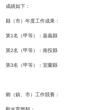
介
成績如下：
主
縣（市）年度工作成果：
題
政
策
第1名（甲等）：嘉義縣
訊
息
第2名（甲等）：南投縣
快
遞
第3名（甲等）：宜蘭縣
主
題
服
務
鄉（鎮、市）工作競賽：
互
動
觀光育樂類：