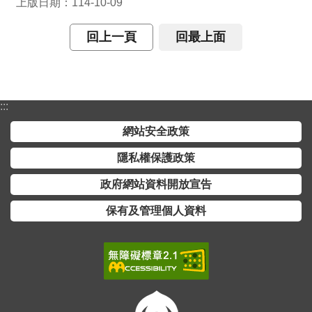
上版日期：114-10-09
全
政
回上一頁
回最上面
策
隱
私
:::
權
保
網站安全政策
護
隱私權保護政策
政
策
政府網站資料開放宣告
保有及管理個人資料
政
府
網
站
資
料