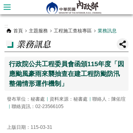
跳到主要內容區塊
進
:::
階
首頁
主題服務
工程施工查核專區
業務訊息
搜
業務訊息
尋
行政院公共工程委員會函頒115年度「因
應颱風豪雨來襲抽查在建工程防颱防汛
整備情形運作機制」
發布單位：秘書處
資料來源：秘書處
聯絡人：陳佑瑄
聯絡資訊：02-23566105
本
部
上版日期：115-03-31
簡