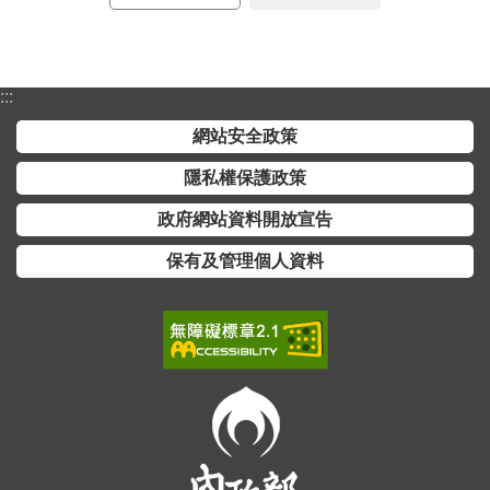
交
流
回
:::
首
頁
網站安全政策
隱私權保護政策
網
站
政府網站資料開放宣告
導
保有及管理個人資料
覽
民
意
信
箱
雙
語