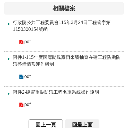
介
相關檔案
主
行政院公共工程委員會115年3月24日工程管字第
題
1150300154號函
政
策
pdf
訊
息
附件1-115年度因應颱風豪雨來襲抽查在建工程防颱防
快
汛整備情形運作機制
遞
odt
主
題
附件2-建置重點防汛工程名單系統操作說明
服
務
pdf
互
動
回上一頁
回最上面