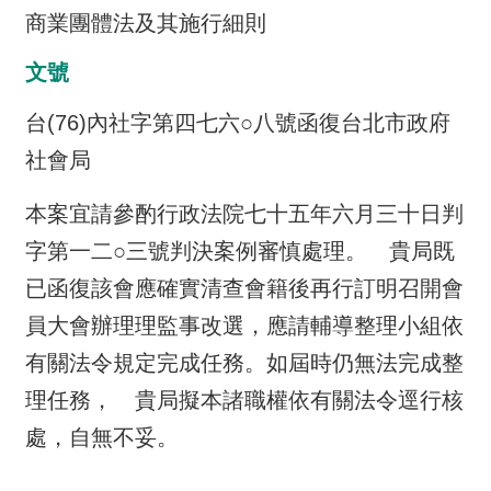
商業團體法及其施行細則
介
主
文號
題
台(76)內社字第四七六○八號函復台北市政府
政
策
社會局
訊
本案宜請參酌行政法院七十五年六月三十日判
息
快
字第一二○三號判決案例審慎處理。 貴局既
遞
已函復該會應確實清查會籍後再行訂明召開會
主
員大會辦理理監事改選，應請輔導整理小組依
題
有關法令規定完成任務。如屆時仍無法完成整
服
務
理任務， 貴局擬本諸職權依有關法令逕行核
處，自無不妥。
互
動