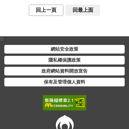
交
流
回上一頁
回最上面
回
首
頁
:::
網
網站安全政策
站
隱私權保護政策
導
覽
政府網站資料開放宣告
保有及管理個人資料
民
意
信
箱
雙
語