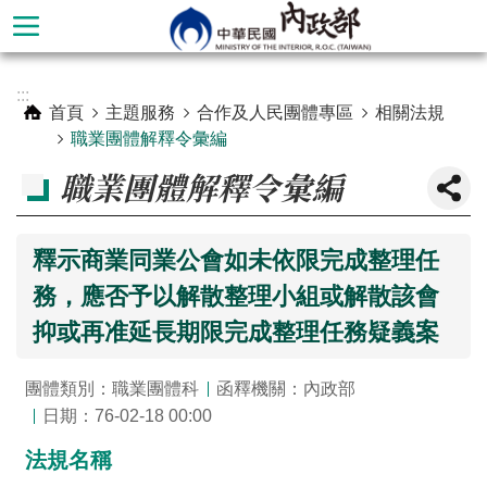
跳到主要內容區塊
進
:::
階
首頁
主題服務
合作及人民團體專區
相關法規
搜
職業團體解釋令彙編
尋
職業團體解釋令彙編
釋示商業同業公會如未依限完成整理任
務，應否予以解散整理小組或解散該會
抑或再准延長期限完成整理任務疑義案
團體類別：職業團體科
函釋機關：內政部
日期：76-02-18 00:00
本
法規名稱
部
簡