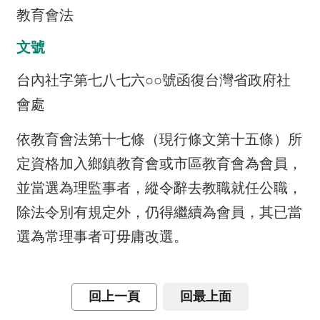
教育會法
介
主
文號
題
台內社字第七八七六○○號函復台灣省政府社
政
策
會處
訊
依教育會法第十七條（現行條文第十五條）所
息
快
定資格加入鄉鎮教育會或市區教育會為會員，
遞
並當選為理監事者，縱令辭去教職就任公職，
主
除法令別有規定外，仍得繼續為會員，其已當
題
選為常理事者可毋庸改選。
服
務
互
回上一頁
回最上面
動