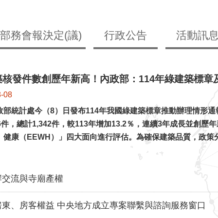
部務會報決定(議)
行政公告
活動訊
核發件數創歷年新高！內政部：114年綠建築標章及
8-08
政部統計處今（8）日發布114年我國綠建築標章推動辦理情形通報
66件，總計1,342件，較113年增加13.2％，連續3年成長
、健康（EEWH）」四大面向進行評估。為確保建築品質，政策
岸交流與寺廟產權
房東、房客權益 中央地方成立專案聯繫與諮詢服務窗口