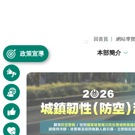
跳到主要內容區塊
回首頁
網站導
:::
本部簡介
政策宣導
:::
訊息
快遞
本部
動態
好康
報報
快捷