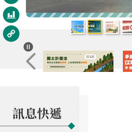
服務
視覺
化統
相關
計
連結
訊息快遞