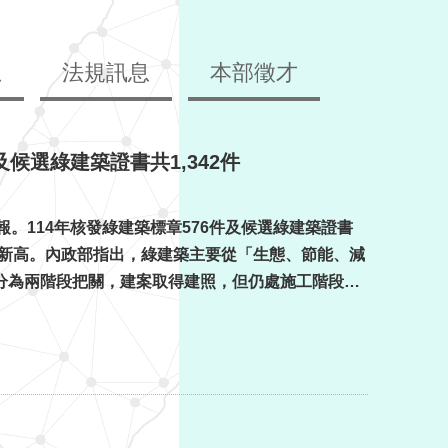
息
法規訊息
本部徵才
候選綠建築證書共1,342件
。114年核發綠建築標章576件及候選綠建築證書
並創歷年新高。內政部指出，綠建築主要從「生態、節能、減
分為兩階段把關，建案取得建照，但仍處施工階段先
核發「候選綠建築證書」，完工驗收合格或既有合格建物則核發「綠建 ...更多