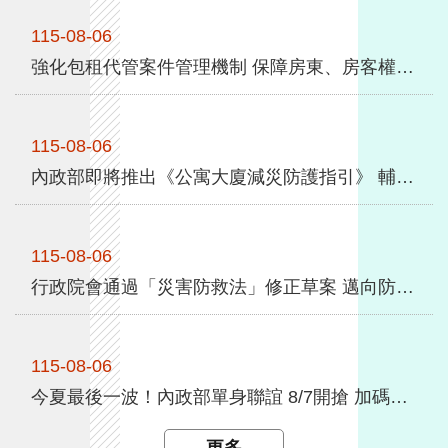
化、不動產權利歸屬審認申請和財務申報制度之外，也
全
115-08-06
特別關切兩岸宗教交流安全。劉世芳表示，臺灣宗教多
政
元自由，宗教團體也是安定社會的重要力量，宗教政策
策
強化包租代管案件管理機制 保障房東、房客權益 中央地方成立專案聯繫與諮詢服務窗口
宣導座談會前6場已有逾1,500個宗教團體參與，主要協
隱
助解決宮廟 ...更多
私
115-08-06
權
內政部即將推出《公寓大廈減災防護指引》 輔導成立社區自主防災隊 9月份紙本發送各管委會
保
護
政
115-08-06
策
行政院會通過「災害防救法」修正草案 邁向防災專業化新里程碑
政
府
網
115-08-06
站
今夏最後一波！內政部單身聯誼 8/7開搶 加碼首對結婚送「1克拉鑽石對戒」
資
料