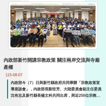
詞
彙
常
見
問
答
電
子
報
內政部新竹開講宗教政策 關注兩岸交流與寺廟
產權
RSS
115-08-07
English
內政部今（7）日與新竹縣政府共同舉辦「宗教政策宣
導座談會」，內政部長劉世芳、大陸委員會副主任委員
網
沈有忠及新竹縣長楊文科共同出席，與近250位宗教團
站
體代表面對面交流。會中除說明宗教土地及建物合法
安