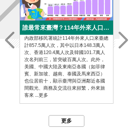
誰最常來臺灣？114年外來人口來臺人次Top 10大公開
內政部移民署統計114年外來人口來臺總
內政
計857.5萬人次，其中以日本148.3萬人
1,
次、香港120.4萬人次及韓國101.7萬人
日本
次名列前三，皆突破百萬人次。此外，
為中
美國、中國大陸及東南亞各國（如菲律
人次
賓、新加坡、越南、泰國及馬來西亞）
人次
也位居前十，顯示臺灣與亞洲鄰近各國
次。
間觀光、商務及交流往來頻繁，外來旅
置新
客來 ...更多
更多