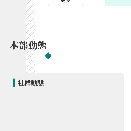
更多
開
放
宣
告
保
本部動態
有
及
管
理
個
人
社群動態
資
料