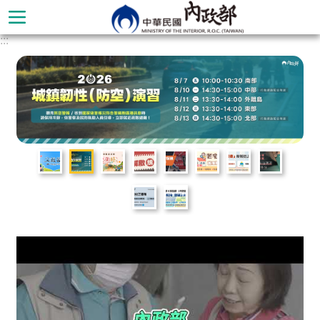
跳到主要內容區塊
:::
進
階
搜
尋
本
部
簡