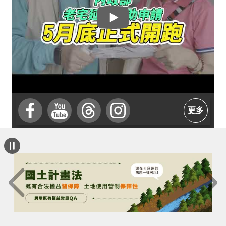
介
主
題
政
策
訊
息
更多
快
遞
主
題
服
務
互
動