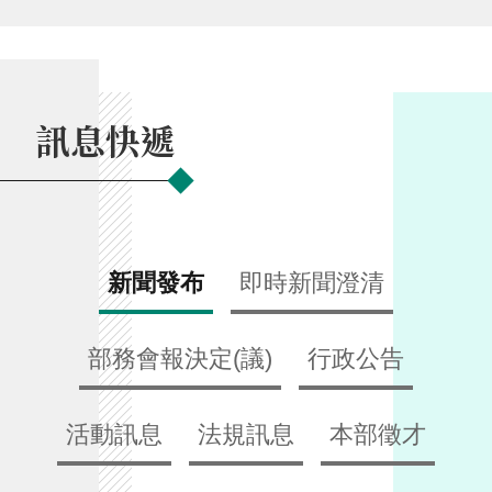
交
流
回
首
訊息快遞
頁
網
站
導
覽
新聞發布
即時新聞澄清
民
意
部務會報決定(議)
行政公告
信
箱
活動訊息
法規訊息
本部徵才
雙
語