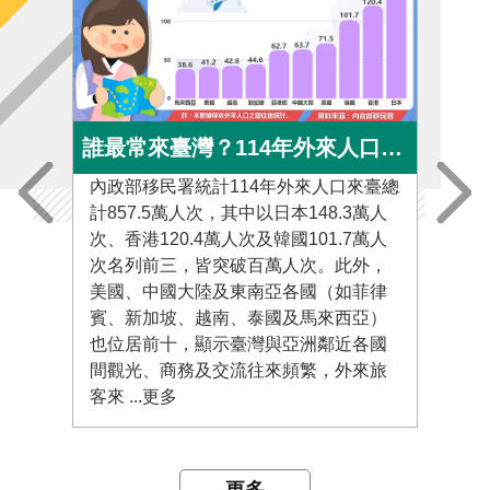
誰最常來臺灣？114年外來人口來臺人次Top 10大公開
內政部移民署統計114年外來人口來臺總
內政
計857.5萬人次，其中以日本148.3萬人
1,
次、香港120.4萬人次及韓國101.7萬人
日本
次名列前三，皆突破百萬人次。此外，
為中
美國、中國大陸及東南亞各國（如菲律
人次
賓、新加坡、越南、泰國及馬來西亞）
人次
也位居前十，顯示臺灣與亞洲鄰近各國
次。
間觀光、商務及交流往來頻繁，外來旅
置新
客來 ...更多