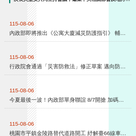
全
府一同與會，會中就目前包租代管案件履約情形及處理
政
方向充分交換意見，而各地方政府與國家住都中心也都
策
115-08-06
表示，目前包租代管案件均維持正常運作。為穩定社宅
包租代管案件順利運作，內政部已責成國家住都中心持
內政部即將推出《公寓大廈減災防護指引》 輔導成立社區自主防災隊 9月份紙本發送各管委會
隱
續依契約規定督導業者履約，並視個案情形採取必要之
私
履約管理措施，以 ...更多
權
保
115-08-06
護
行政院會通過「災害防救法」修正草案 邁向防災專業化新里程碑
政
策
115-08-06
政
今夏最後一波！內政部單身聯誼 8/7開搶 加碼首對結婚送「1克拉鑽石對戒」
府
網
站
資
115-08-06
料
桃園市平鎮金陵路替代道路開工 紓解臺66線車潮 中央補助1.58億元 落實人本交通