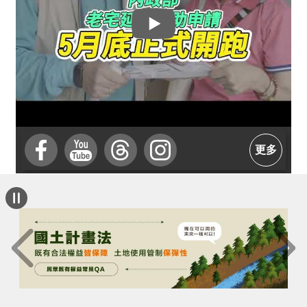
介
主
題
政
策
訊
息
更多
快
遞
主
題
服
務
互
動