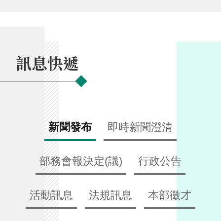
交
流
回
首
訊息快遞
頁
網
站
導
覽
新聞發布
即時新聞澄清
民
意
部務會報決定(議)
行政公告
信
箱
活動訊息
法規訊息
本部徵才
雙
語