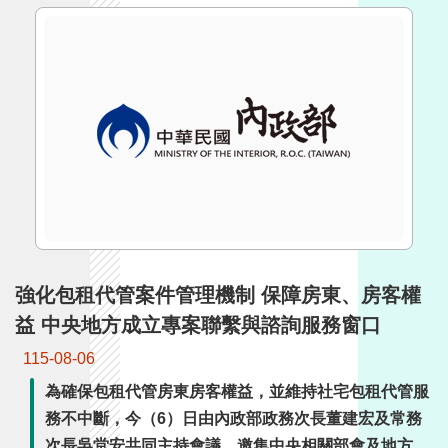
詞
彙
常
見
問
答
電
子
報
強化包租代管案件管理機制 保障房東、房客權
RSS
益 中央地方成立專案聯繫與諮詢服務窗口
English
115-08-06
為確保包租代管房東房客權益，並維持社宅包租代管服
網
站
務不中斷，今（6）日由內政部政務次長董建宏及常務
安
次長吳堂安共同主持會議，邀集中央相關部會及地方政