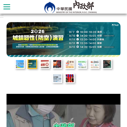
跳到主要內容區塊
:::
進
階
搜
尋
本
部
簡