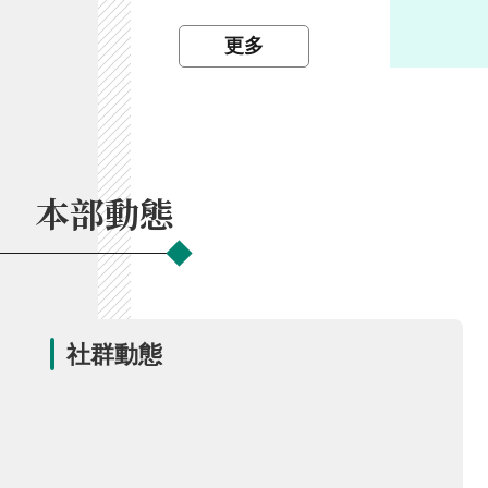
開
放
更多
宣
告
保
有
及
本部動態
管
理
個
人
資
料
社群動態