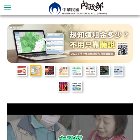
跳到主要內容區塊
:::
進
階
搜
尋
本
部
簡