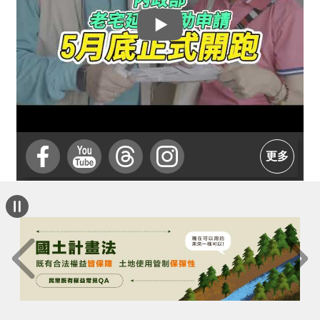
介
主
題
政
策
訊
息
更多
快
遞
主
題
服
務
互
動