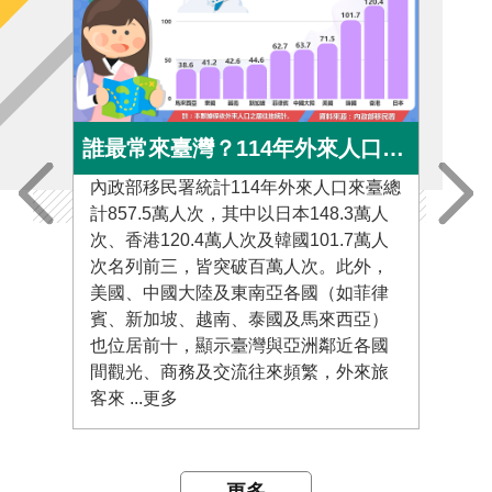
誰最常來臺灣？114年外來人口來臺人次Top 10大公開
內政部移民署統計114年外來人口來臺總
內政
計857.5萬人次，其中以日本148.3萬人
1,
次、香港120.4萬人次及韓國101.7萬人
日本
次名列前三，皆突破百萬人次。此外，
為中
美國、中國大陸及東南亞各國（如菲律
人次
賓、新加坡、越南、泰國及馬來西亞）
人次
也位居前十，顯示臺灣與亞洲鄰近各國
次。
間觀光、商務及交流往來頻繁，外來旅
置新
客來 ...更多