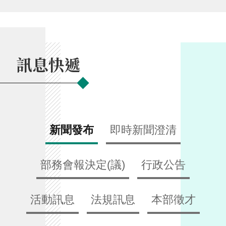
交
流
回
首
訊息快遞
頁
網
站
導
覽
新聞發布
即時新聞澄清
民
意
部務會報決定(議)
行政公告
信
箱
活動訊息
法規訊息
本部徵才
雙
語