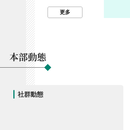
開
放
更多
宣
告
保
有
及
本部動態
管
理
個
人
資
料
社群動態