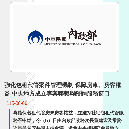
詞
彙
常
見
問
答
電
子
報
強化包租代管案件管理機制 保障房東、房客權
RSS
益 中央地方成立專案聯繫與諮詢服務窗口
English
115-08-06
為確保包租代管房東房客權益，並維持社宅包租代管服
網
站
務不中斷，今（6）日由內政部政務次長董建宏及常務
安
次長吳堂安共同主持會議，邀集中央相關部會及地方政