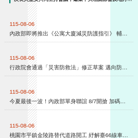
全
府一同與會，會中就目前包租代管案件履約情形及處理
政
方向充分交換意見，而各地方政府與國家住都中心也都
策
115-08-06
表示，目前包租代管案件均維持正常運作。為穩定社宅
包租代管案件順利運作，內政部已責成國家住都中心持
內政部即將推出《公寓大廈減災防護指引》 輔導成立社區自主防災隊 9月份紙本發送各管委會
隱
續依契約規定督導業者履約，並視個案情形採取必要之
私
履約管理措施，以 ...更多
權
保
115-08-06
護
行政院會通過「災害防救法」修正草案 邁向防災專業化新里程碑
政
策
115-08-06
政
今夏最後一波！內政部單身聯誼 8/7開搶 加碼首對結婚送「1克拉鑽石對戒」
府
網
站
資
115-08-06
料
桃園市平鎮金陵路替代道路開工 紓解臺66線車潮 中央補助1.58億元 落實人本交通