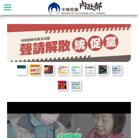
跳到主要內容區塊
:::
進
階
搜
尋
本
部
簡