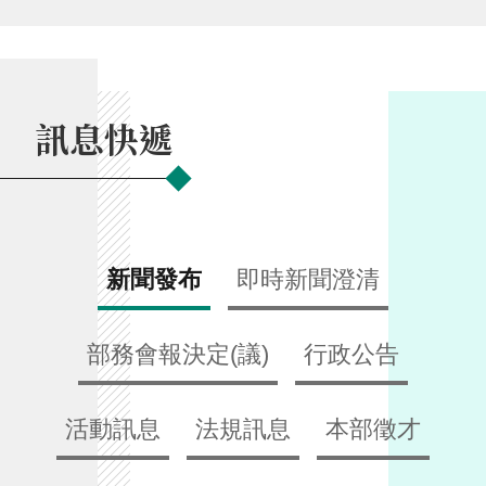
交
流
回
首
訊息快遞
頁
網
站
導
覽
新聞發布
即時新聞澄清
民
意
部務會報決定(議)
行政公告
信
箱
活動訊息
法規訊息
本部徵才
雙
語