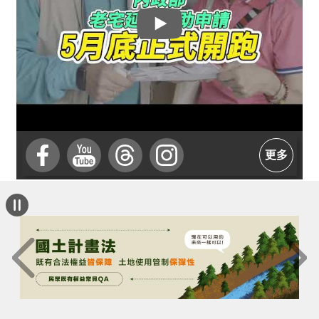
介
主
題
政
策
訊
息
更多
快
遞
主
題
服
務
互
動