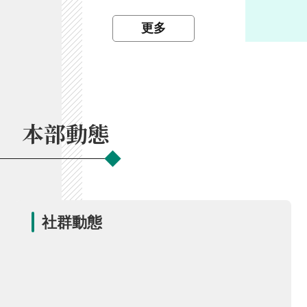
開
放
更多
宣
告
保
有
及
本部動態
管
理
個
人
資
料
社群動態