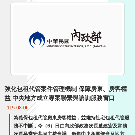
詞
彙
常
見
問
答
電
子
報
強化包租代管案件管理機制 保障房東、房客權
RSS
益 中央地方成立專案聯繫與諮詢服務窗口
English
115-08-06
為確保包租代管房東房客權益，並維持社宅包租代管服
網
站
務不中斷，今（6）日由內政部政務次長董建宏及常務
安
次長吳堂安共同主持會議，邀集中央相關部會及地方政