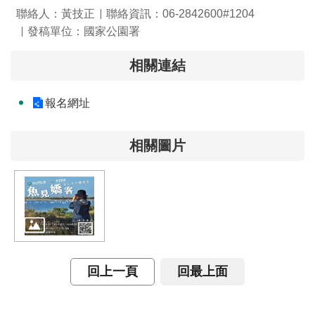
交
聯絡人：黃技正
聯絡資訊：06-2842600#1204
流
發稿單位：國家公園署
回
相關連結
首
頁
報名網址
網
站
相關圖片
導
覽
民
意
信
箱
回上一頁
回最上面
雙
語