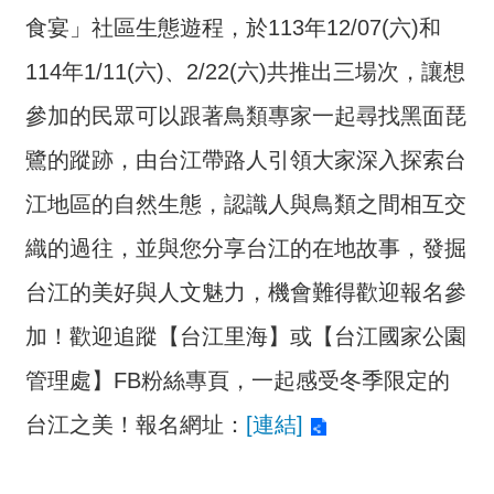
介
食宴」社區生態遊程，於113年12/07(六)和
主
114年1/11(六)、2/22(六)共推出三場次，讓想
題
參加的民眾可以跟著鳥類專家一起尋找黑面琵
政
策
鷺的蹤跡，由台江帶路人引領大家深入探索台
訊
江地區的自然生態，認識人與鳥類之間相互交
息
織的過往，並與您分享台江的在地故事，發掘
快
遞
台江的美好與人文魅力，機會難得歡迎報名參
主
加！歡迎追蹤【台江里海】或【台江國家公園
題
服
管理處】FB粉絲專頁，一起感受冬季限定的
務
台江之美！報名網址：
[連結]
互
動