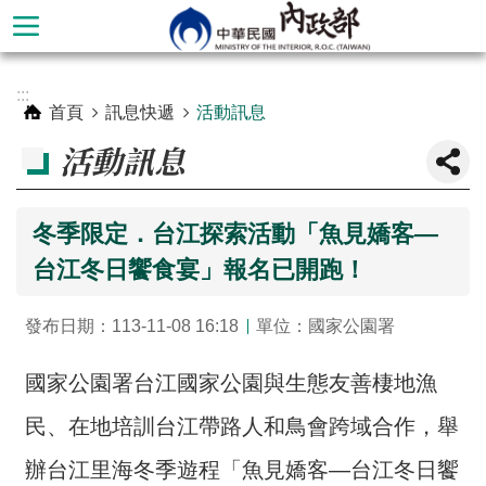
跳到主要內容區塊
進
:::
階
首頁
訊息快遞
活動訊息
搜
活動訊息
尋
冬季限定．台江探索活動「魚見嬌客—
台江冬日饗食宴」報名已開跑！
發布日期：113-11-08 16:18
單位：國家公園署
國家公園署台江國家公園與生態友善棲地漁
民、在地培訓台江帶路人和鳥會跨域合作，舉
本
部
辦台江里海冬季遊程「魚見嬌客—台江冬日饗
簡