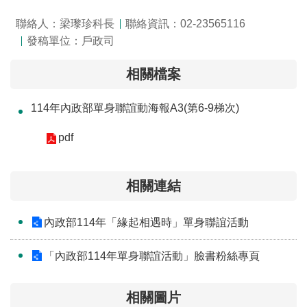
全
聯絡人：梁瓈珍科長
聯絡資訊：02-23565116
政
發稿單位：戶政司
策
相關檔案
隱
私
114年內政部單身聯誼動海報A3(第6-9梯次)
權
保
pdf
護
政
策
相關連結
政
內政部114年「緣起相遇時」單身聯誼活動
府
網
「內政部114年單身聯誼活動」臉書粉絲專頁
站
資
料
相關圖片