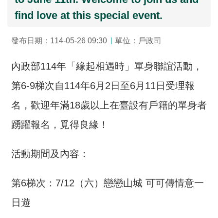
介
find love at this special event.
主
發布日期：114-05-26 09:30
單位：戶政司
題
政
內政部114年「緣起相遇時」單身聯誼活動，
策
第6-9梯次自114年6月2日至6月11日受理報
訊
息
名，歡迎年滿18歲以上在臺設有戶籍的單身者
快
遞
踴躍報名，覓得良緣！
主
題
活動期間及內容：
服
務
第6梯次：7/12（六）戀戀山城 可可傳情意一
互
日遊
動