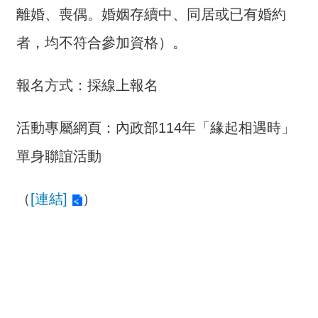
詞
離婚、喪偶。婚姻存續中、同居或已有婚約
彙
者，均不符合參加資格）。
常
見
報名方式：採線上報名
問
答
活動專屬網頁：內政部114年「緣起相遇時」
電
單身聯誼活動
子
報
（
[連結]
）
RSS
English
網
站
安