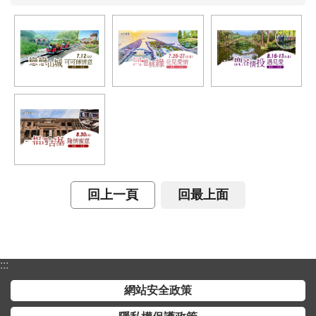
開
放
宣
告
保
有
及
管
理
個
人
回上一頁
回最上面
資
料
:::
網站安全政策