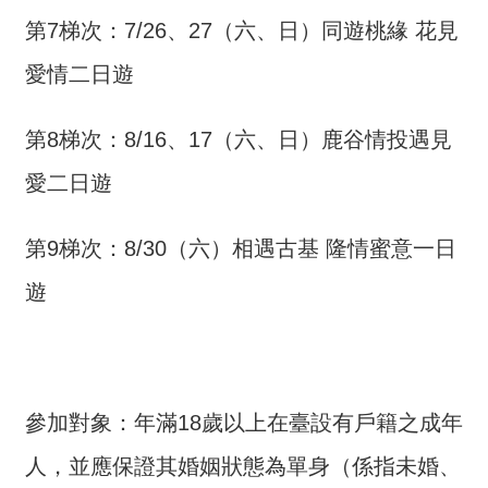
交
流
第7梯次：7/26、27（六、日）同遊桃緣 花見
愛情二日遊
回
首
頁
第8梯次：8/16、17（六、日）鹿谷情投遇見
愛二日遊
網
站
導
第9梯次：8/30（六）相遇古基 隆情蜜意一日
覽
遊
民
意
信
箱
參加對象：年滿18歲以上在臺設有戶籍之成年
雙
人，並應保證其婚姻狀態為單身（係指未婚、
語