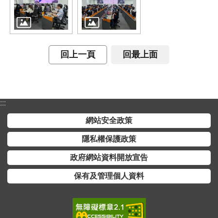
交
流
回
首
回上一頁
回最上面
頁
網
站
:::
導
覽
網站安全政策
隱私權保護政策
民
意
政府網站資料開放宣告
信
保有及管理個人資料
箱
雙
語