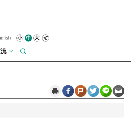
glish
小
中
大
交流