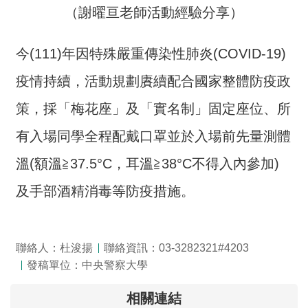
（謝曜亘老師活動經驗分享）
今(111)年因特殊嚴重傳染性肺炎(COVID-19)
疫情持續，活動規劃賡續配合國家整體防疫政
策，採「梅花座」及「實名制」固定座位、所
有入場同學全程配戴口罩並於入場前先量測體
溫(額溫≧37.5°C，耳溫≧38°C不得入內參加)
及手部酒精消毒等防疫措施。
聯絡人：杜浚揚
聯絡資訊：03-3282321#4203
發稿單位：中央警察大學
相關連結