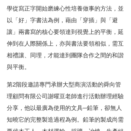
開
放
學從寫正字開始磨練心性培養做事的方法，並
宣
以「好」字書法為例，藉由「穿插」與「避
告
讓」兩書寫的核心要領達到視覺上的平衡，延
保
有
伸到在人際關係上，亦與書法要領相似，需互
及
相禮讓、同理，才能達到團隊合作之間的和諧
管
理
與平衡。
個
人
第2階段邀請專門承辦大型商演活動的舜向管
資
料
理顧問有限公司謝曜亘老師進行活動辦理經驗
分享，他以最廣為使用的文具─鉛筆，卻無人
知曉它的完整製造過程為例。鉛筆的製成尚需