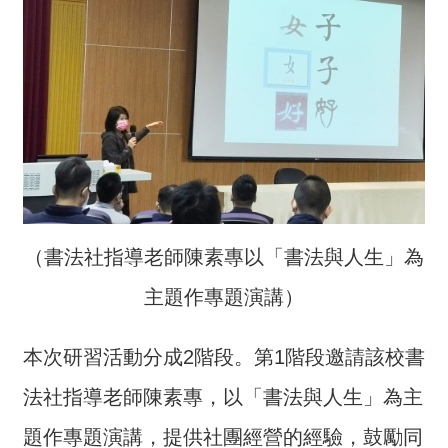
全
政
策
隱
私
權
保
護
政
（書法社指導老師陳素專以「書法與人生」為
策
主題作專題演講）
政
府
網
本次研習活動分成2階段。第1階段邀請該校書
站
法社指導老師陳素專，以「書法與人生」為主
資
料
題作專題演講，提供社團經營的經驗，鼓勵同