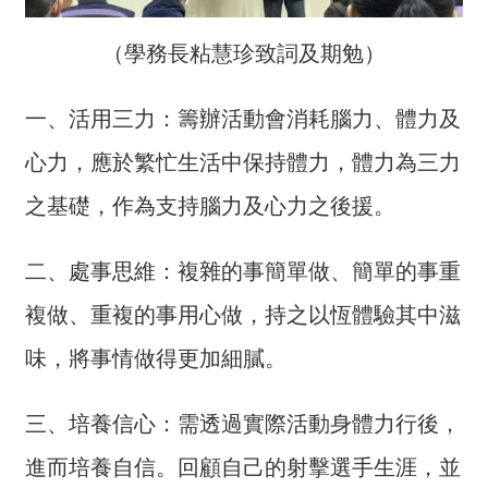
交
流
（學務長粘慧珍致詞及期勉）
回
首
一、活用三力：籌辦活動會消耗腦力、體力及
頁
心力，應於繁忙生活中保持體力，體力為三力
網
之基礎，作為支持腦力及心力之後援。
站
導
覽
二、處事思維：複雜的事簡單做、簡單的事重
複做、重複的事用心做，持之以恆體驗其中滋
民
意
味，將事情做得更加細膩。
信
箱
三、培養信心：需透過實際活動身體力行後，
雙
進而培養自信。回顧自己的射擊選手生涯，並
語