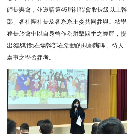
介
師長與會，並邀請第45屆社聯會股長級以上幹
主
部、各社團社長及各系系主委共同參與。粘學
題
務長於會中以自身曾作為射擊國手之經歷，提
政
策
出3點期勉在場幹部在活動的規劃辦理、待人
訊
處事之學習參考。
息
快
遞
主
題
服
務
互
動