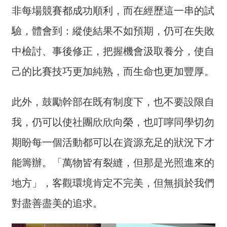
詞
非每場競賽都成功順利，而在經歷這一串的試
彙
驗，體會到：縱使結果不如預期，仍可在失敗
常
中檢討、事後修正，把握機會汲取養分，使自
見
問
己的比賽技巧更加純熟，而生命也更加豐厚。
答
此外，鼓勵幹部在既有制度下，也不要設限自
電
子
我，仍可以使社團欣欣向榮，也叮嚀同學切勿
報
期盼每一個活動都可以在資源充足的狀況下才
RSS
能籌辦。「萬物皆有裂縫，但那是光照進來的
English
地方」，客觀環境肯定不完美，但無損於我們
網
對盡善盡美的追求。
站
安