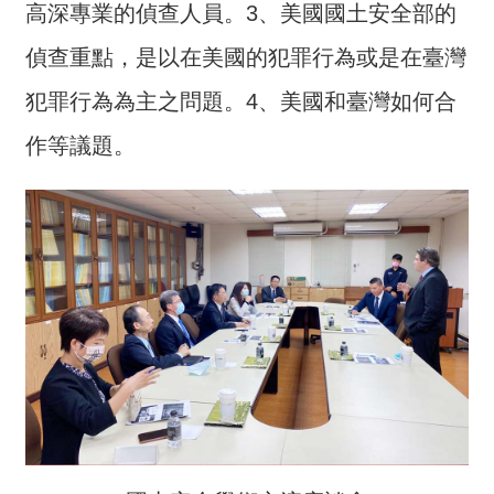
詞
高深專業的偵查人員。3、美國國土安全部的
彙
偵查重點，是以在美國的犯罪行為或是在臺灣
常
犯罪行為為主之問題。4、美國和臺灣如何合
見
問
作等議題。
答
電
子
報
RSS
English
網
站
安