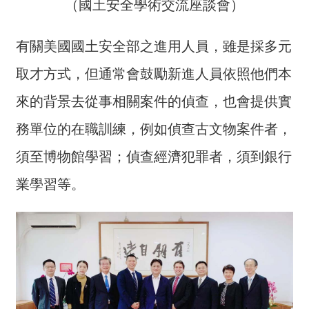
（國土安全學術交流座談會）
全
政
有關美國國土安全部之進用人員，雖是採多元
策
取才方式，但通常會鼓勵新進人員依照他們本
隱
私
來的背景去從事相關案件的偵查，也會提供實
權
務單位的在職訓練，例如偵查古文物案件者，
保
護
須至博物館學習；偵查經濟犯罪者，須到銀行
政
策
業學習等。
政
府
網
站
資
料