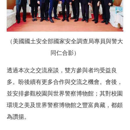
開
放
宣
告
保
（美國國土安全部國家安全調查局專員與警大
有
及
同仁合影）
管
理
透過本次之交流座談，雙方參與者均受益良
個
人
多。盼後續有更多合作與交流之機會。會後，
資
料
並安排參觀校園與世界警察博物館；其對校園
環境之美及世界警察博物館之豐富典藏，都頗
為讚揚。