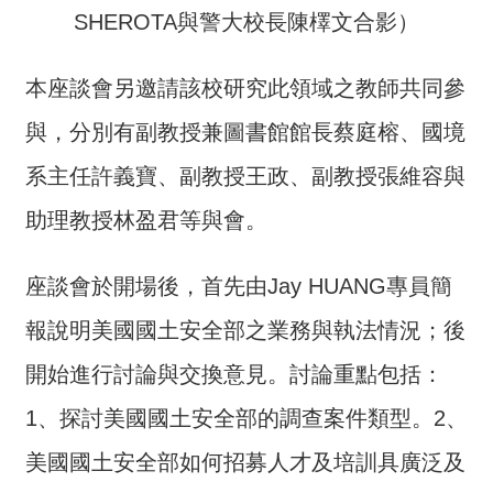
交
SHEROTA與警大校長陳檡文合影）
流
回
本座談會另邀請該校研究此領域之教師共同參
首
與，分別有副教授兼圖書館館長蔡庭榕、國境
頁
系主任許義寶、副教授王政、副教授張維容與
網
站
助理教授林盈君等與會。
導
覽
座談會於開場後，首先由Jay HUANG專員簡
民
報說明美國國土安全部之業務與執法情況；後
意
信
開始進行討論與交換意見。討論重點包括：
箱
1、探討美國國土安全部的調查案件類型。2、
雙
美國國土安全部如何招募人才及培訓具廣泛及
語