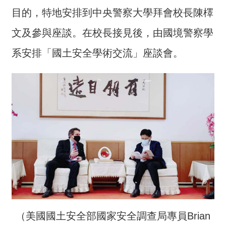
介
目的，特地安排到中央警察大學拜會校長陳檡
主
文及參與座談。在校長接見後，由國境警察學
題
系安排「國土安全學術交流」座談會。
政
策
訊
息
快
遞
主
題
服
務
互
動
（美國國土安全部國家安全調查局專員Brian