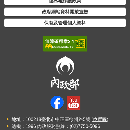
隱私權保護政策
詞
彙
政府網站資料開放宣告
保有及管理個人資料
常
見
問
答
電
子
報
RSS
English
網
地址：100218臺北市中正區徐州路5號 (
位置圖
)
站
總機：1996 內政服務熱線；(02)7750-5096
安