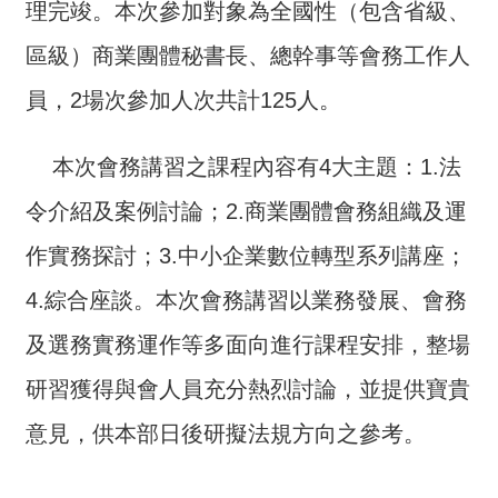
理完竣。本次參加對象為全國性（包含省級、
介
區級）商業團體秘書長、總幹事等會務工作人
主
題
員，2場次參加人次共計125人。
政
策
本次會務講習之課程內容有4大主題：1.法
訊
令介紹及案例討論；2.商業團體會務組織及運
息
快
作實務探討；3.中小企業數位轉型系列講座；
遞
4.綜合座談。本次會務講習以業務發展、會務
主
及選務實務運作等多面向進行課程安排，整場
題
服
研習獲得與會人員充分熱烈討論，並提供寶貴
務
意見，供本部日後研擬法規方向之參考。
互
動