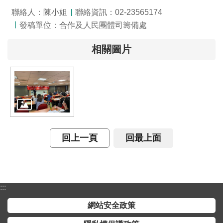
交
聯絡人：陳小姐
聯絡資訊：02-23565174
流
發稿單位：合作及人民團體司籌備處
回
相關圖片
首
頁
網
站
導
覽
回上一頁
回最上面
民
意
信
箱
:::
雙
網站安全政策
語