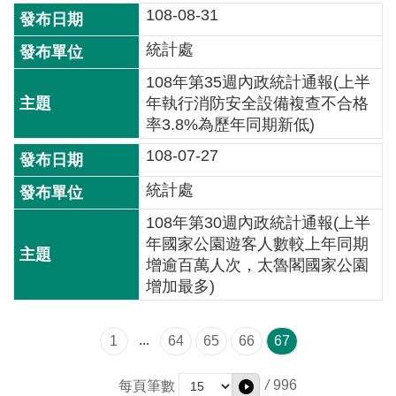
交
108-08-31
流
統計處
回
108年第35週內政統計通報(上半
首
年執行消防安全設備複查不合格
頁
率3.8%為歷年同期新低)
網
108-07-27
站
統計處
導
覽
108年第30週內政統計通報(上半
年國家公園遊客人數較上年同期
民
增逾百萬人次，太魯閣國家公園
意
增加最多)
信
箱
...
1
64
65
66
67
雙
語
/
996
每頁筆數