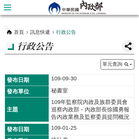
跳到主要內容區塊
進
:::
階
首頁
訊息快遞
行政公告
搜
行政公告
尋
單元查詢
109-09-30
秘書室
109年監察院內政及族群委員會
巡察內政部－內政部長徐國勇報
告內政業務及監察委員提問概況
本
109-01-25
部
簡