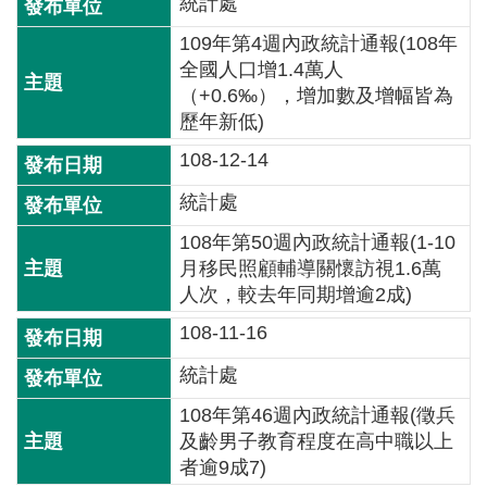
統計處
介
109年第4週內政統計通報(108年
主
全國人口增1.4萬人
題
（+0.6‰），增加數及增幅皆為
政
歷年新低)
策
108-12-14
訊
統計處
息
108年第50週內政統計通報(1-10
快
月移民照顧輔導關懷訪視1.6萬
遞
人次，較去年同期增逾2成)
主
108-11-16
題
服
統計處
務
108年第46週內政統計通報(徵兵
互
及齡男子教育程度在高中職以上
動
者逾9成7)