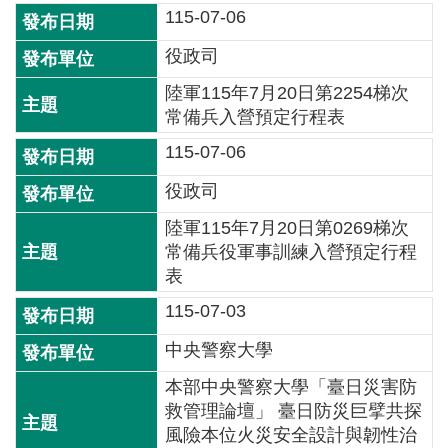
交
115-07-06
流
役政司
回
陸軍115年7月20日第2254梯次
首
常備兵入營預定行程表
頁
115-07-06
網
役政司
站
導
陸軍115年7月20日第0269梯次
覽
常備兵役軍事訓練入營預定行程
表
民
115-07-03
意
信
中央警察大學
箱
本部中央警察大學「臺日災害防
雙
救管理論壇」 臺日防災巨擘共探
語
風險本位火災安全設計與韌性治