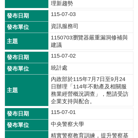
詞
理新趨勢
彙
115-07-03
常
資訊服務司
見
1150703瀏覽器嚴重漏洞修補與
問
建議
答
115-07-02
電
統計處
子
報
內政部於115年7月7日至9月24
日辦理「114年不動產及相關服
RSS
務業經營概況調查」，懇請受訪
企業支持與配合。
English
115-07-01
網
中央警察大學
站
精實警察教育訓練，提升警察基
安