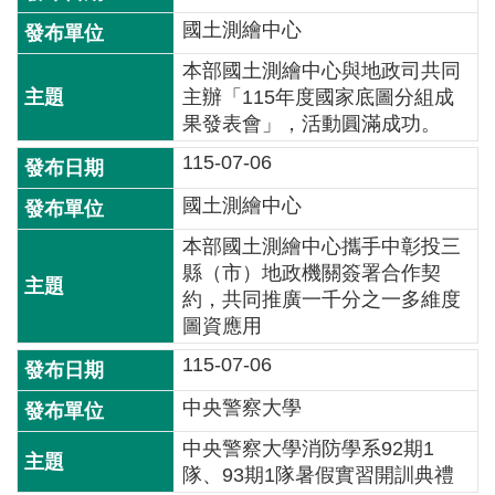
介
國土測繪中心
主
本部國土測繪中心與地政司共同
題
主辦「115年度國家底圖分組成
政
果發表會」，活動圓滿成功。
策
115-07-06
訊
國土測繪中心
息
本部國土測繪中心攜手中彰投三
快
縣（市）地政機關簽署合作契
遞
約，共同推廣一千分之一多維度
主
圖資應用
題
115-07-06
服
務
中央警察大學
互
中央警察大學消防學系92期1
動
隊、93期1隊暑假實習開訓典禮