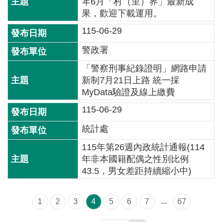
開
年6月「村（里）界」最新成
放
果，歡迎下載運用。
宣
115-06-29
告
警政署
保
「警察刑事紀錄證明」網路申請
有
新制7月21日上路 統一採
及
MyData驗證及線上繳費
管
理
115-06-29
個
統計處
人
資
115年第26週內政統計通報(114
料
年非本國籍配偶之性別比例
43.5，男女差距持續縮小中)
...
1
2
3
4
5
6
7
67