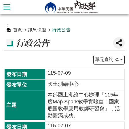
跳到主要內容區塊
進
:::
階
首頁
訊息快遞
行政公告
搜
行政公告
尋
單元查詢
115-07-09
國土測繪中心
本部國土測繪中心辦理「115年
度Map Spark教學實驗室：國家
底圖教學應用教師研習會」，活
本
動圓滿成功。
部
115-07-07
簡