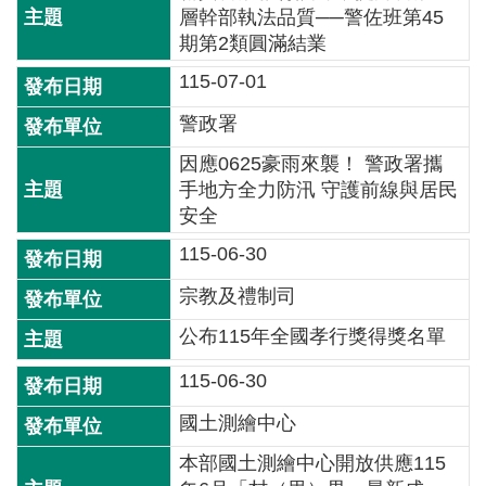
層幹部執法品質──警佐班第45
全
期第2類圓滿結業
政
策
115-07-01
警政署
隱
私
因應0625豪雨來襲！ 警政署攜
權
手地方全力防汛 守護前線與居民
保
安全
護
115-06-30
政
策
宗教及禮制司
政
公布115年全國孝行獎得獎名單
府
115-06-30
網
站
國土測繪中心
資
料
本部國土測繪中心開放供應115