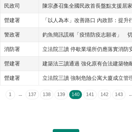
民政司
陳宗彥召集全國民政首長盤點支援居
營建署
「以人為本」改善路口 內政部：提升
警政署
釣魚簡訊謊稱「疫情防疫志願者」 切勿
消防署
立法院三讀 停歇業場所仍應落實消防
營建署
建築法三讀通過 強化原有合法建築物
營建署
立法院三讀 強制危險公寓大廈成立管
...
..
1
137
138
139
140
141
142
143