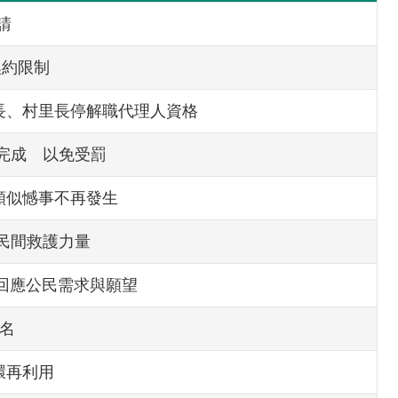
請
換約限制
長、村里長停解職代理人資格
完成 以免受罰
類似憾事不再發生
及民間救護力量
 回應公民需求與願望
6名
環再利用