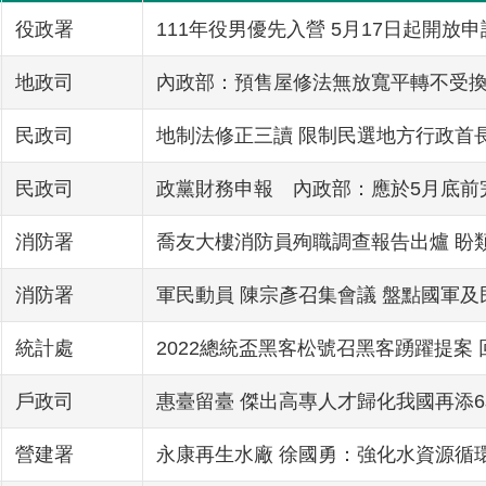
役政署
111年役男優先入營 5月17日起開放申
地政司
內政部：預售屋修法無放寬平轉不受
民政司
地制法修正三讀 限制民選地方行政首
民政司
政黨財務申報 內政部：應於5月底前
消防署
喬友大樓消防員殉職調查報告出爐 盼
消防署
軍民動員 陳宗彥召集會議 盤點國軍
統計處
2022總統盃黑客松號召黑客踴躍提案
戶政司
惠臺留臺 傑出高專人才歸化我國再添
營建署
永康再生水廠 徐國勇：強化水資源循