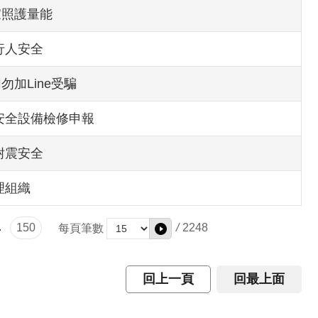
家照護量能
行人安全
加Line受騙
安全設備檢修申報
耐震安全
理組織
.
150
/
2248
每頁筆數
回上一頁
回最上面