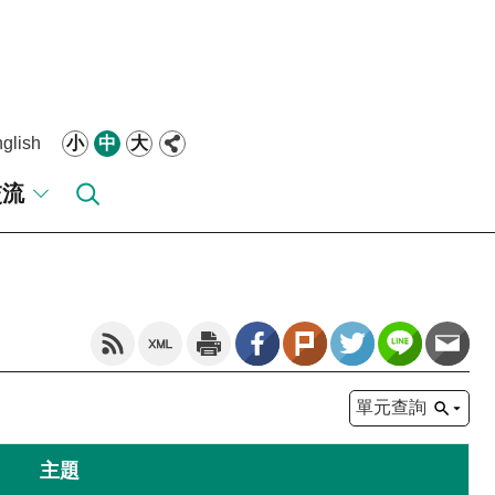
glish
小
中
大
交流
單元查詢
主題