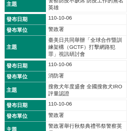
警察防疫不缺席 防疫工作的無名
詞
英雄
彙
110-10-06
常
警政署
見
問
臺美日共同舉辦「全球合作暨訓
答
練架構（GCTF）打擊網路犯
罪」視訊研討會
電
110-10-06
子
報
消防署
搜救犬年度盛會 全國搜救犬IRO
RSS
評量認證
English
110-10-06
警政署
網
站
警政署舉行秋祭典禮弔祭警察英
安