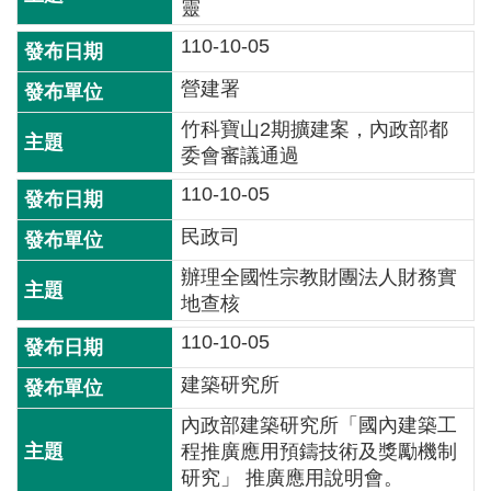
靈
全
110-10-05
政
策
營建署
隱
竹科寶山2期擴建案，內政部都
私
委會審議通過
權
110-10-05
保
護
民政司
政
辦理全國性宗教財團法人財務實
策
地查核
政
110-10-05
府
建築研究所
網
站
內政部建築研究所「國內建築工
資
程推廣應用預鑄技術及獎勵機制
料
研究」 推廣應用說明會。