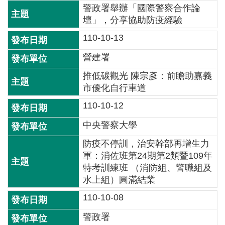
警政署舉辦「國際警察合作論
介
壇」，分享協助防疫經驗
主
110-10-13
題
政
營建署
策
推低碳觀光 陳宗彥：前瞻助嘉義
市優化自行車道
訊
息
110-10-12
快
遞
中央警察大學
防疫不停訓，治安幹部再增生力
主
軍：消佐班第24期第2類暨109年
題
特考訓練班 （消防組、警職組及
服
水上組）圓滿結業
務
110-10-08
互
動
警政署