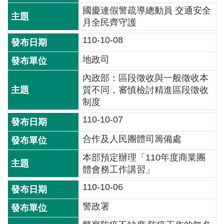
交
國慶連假警疏導總動員 交通安全
流
月全民齊守護
回
110-10-08
首
地政司
頁
內政部：區段徵收與一般徵收本
網
質不同，審慎檢討精進區段徵收
站
制度
導
110-10-07
覽
合作及人民團體司籌備處
民
意
本部預定辦理「110年度商業團
信
體會務工作講習」
箱
110-10-06
雙
警政署
語