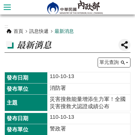
跳到主要內容區塊
進
:::
階
首頁
訊息快遞
最新消息
搜
最新消息
尋
單元查詢
110-10-13
消防署
災害搜救能量增添生力軍！全國
災害搜救犬認證成績公布
110-10-13
本
部
警政署
簡