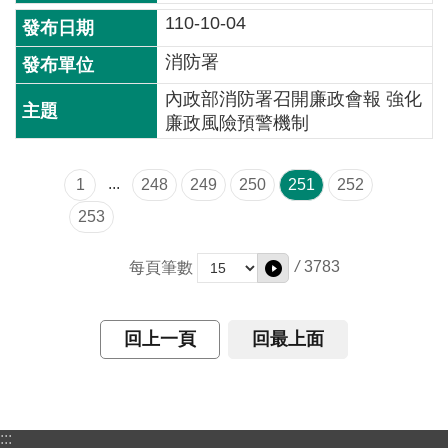
開
110-10-04
放
宣
消防署
告
內政部消防署召開廉政會報 強化
保
廉政風險預警機制
有
及
...
1
248
249
250
251
252
管
253
理
個
人
/
3783
每頁筆數
資
料
回上一頁
回最上面
:::