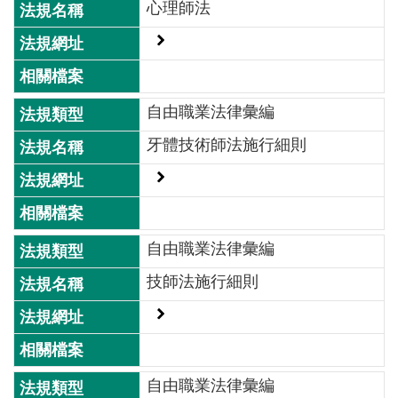
心理師法
全
政
策
隱
自由職業法律彙編
私
權
牙體技術師法施行細則
保
護
政
策
自由職業法律彙編
政
技師法施行細則
府
網
站
資
料
自由職業法律彙編