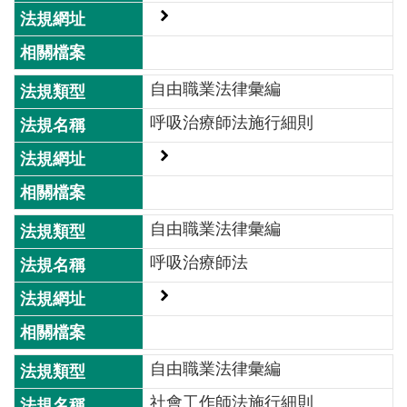
交
流
回
自由職業法律彙編
首
頁
呼吸治療師法施行細則
網
站
導
覽
自由職業法律彙編
呼吸治療師法
民
意
信
箱
自由職業法律彙編
雙
語
社會工作師法施行細則