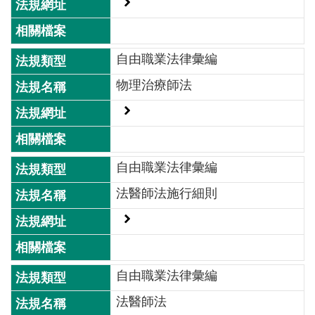
介
主
自由職業法律彙編
題
政
物理治療師法
策
訊
息
快
自由職業法律彙編
遞
法醫師法施行細則
主
題
服
務
自由職業法律彙編
互
動
法醫師法