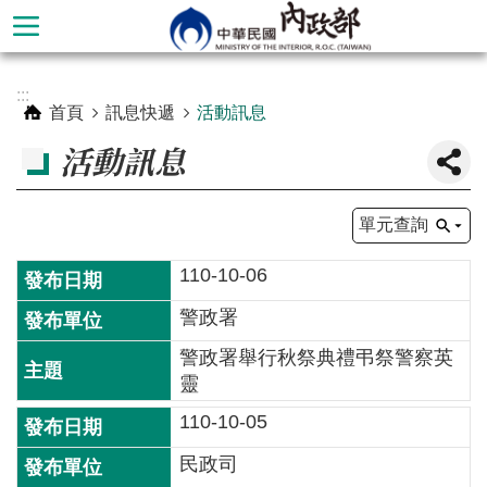
跳到主要內容區塊
進
:::
階
首頁
訊息快遞
活動訊息
搜
活動訊息
尋
單元查詢
110-10-06
警政署
警政署舉行秋祭典禮弔祭警察英
靈
110-10-05
本
部
民政司
簡