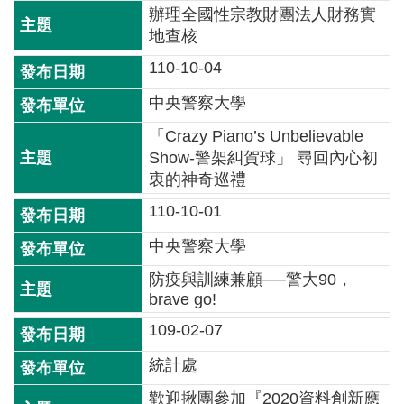
辦理全國性宗教財團法人財務實
介
地查核
主
110-10-04
題
政
中央警察大學
策
「Crazy Piano’s Unbelievable
Show-警架糾賀球」 尋回內心初
訊
衷的神奇巡禮
息
快
110-10-01
遞
中央警察大學
主
防疫與訓練兼顧──警大90，
題
brave go!
服
務
109-02-07
互
統計處
動
歡迎揪團參加『2020資料創新應