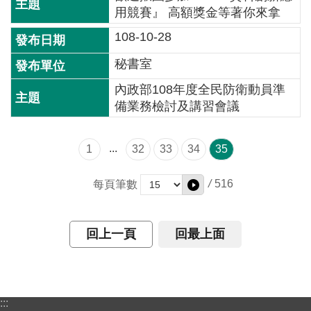
交
用競賽』 高額獎金等著你來拿
流
108-10-28
回
秘書室
首
頁
內政部108年度全民防衛動員準
備業務檢討及講習會議
網
站
...
1
32
33
34
35
導
覽
/
516
每頁筆數
民
意
回上一頁
回最上面
信
箱
雙
語
:::