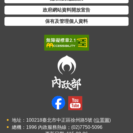
全
政府網站資料開放宣告
政
策
保有及管理個人資料
隱
私
權
保
護
政
策
政
府
網
站
資
地址：100218臺北市中正區徐州路5號 (
位置圖
)
料
總機：1996 內政服務熱線；(02)7750-5096