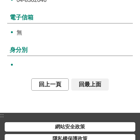
04-8362046
詞
彙
電子信箱
常
無
見
問
答
身分別
電
子
報
回上一頁
回最上面
RSS
English
:::
網
網站安全政策
站
安
隱私權保護政策