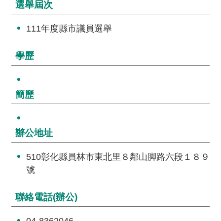
交
選舉屆次
流
111年度縣市議員選舉
回
首
學歷
頁
網
簡歷
站
導
覽
辦公地址
民
意
510彰化縣員林市東北里８鄰山脚路六段１８９
信
號
箱
聯絡電話(辦公)
雙
語