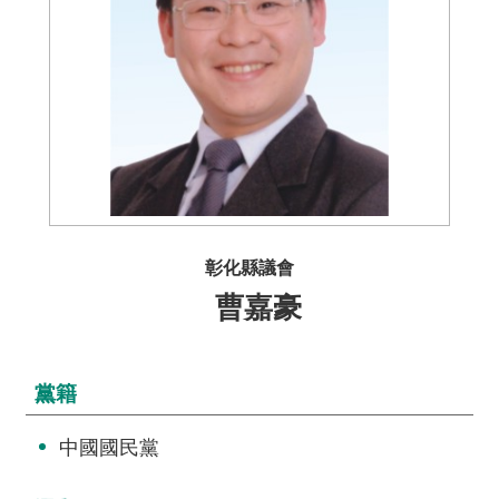
介
主
題
政
策
訊
息
快
彰化縣議會
遞
曹嘉豪
主
題
服
黨籍
務
中國國民黨
互
動