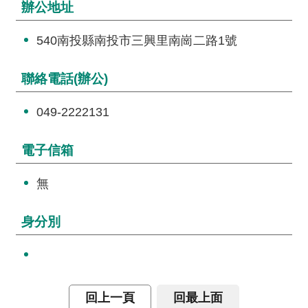
辦公地址
詞
彙
540南投縣南投市三興里南崗二路1號
常
見
聯絡電話(辦公)
問
答
049-2222131
電
電子信箱
子
報
無
RSS
身分別
English
網
站
回上一頁
回最上面
安