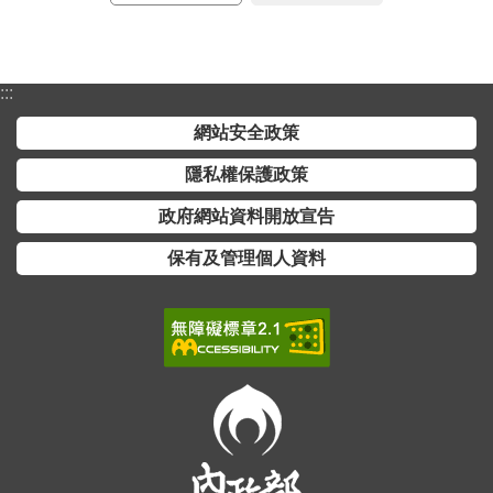
全
政
策
:::
隱
網站安全政策
私
隱私權保護政策
權
保
政府網站資料開放宣告
護
政
保有及管理個人資料
策
政
府
網
站
資
料