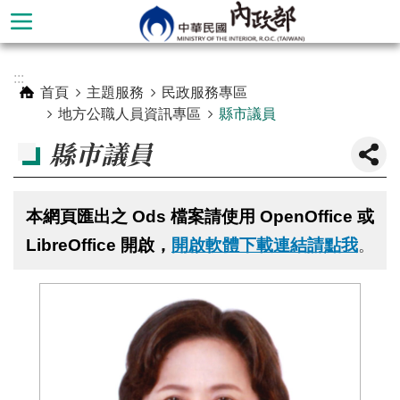
跳到主要內容區塊
進
:::
階
首頁
主題服務
民政服務專區
搜
地方公職人員資訊專區
縣市議員
尋
縣市議員
本網頁匯出之 Ods 檔案請使用 OpenOffice 或
LibreOffice 開啟，
開啟軟體下載連結請點我
。
本
部
簡