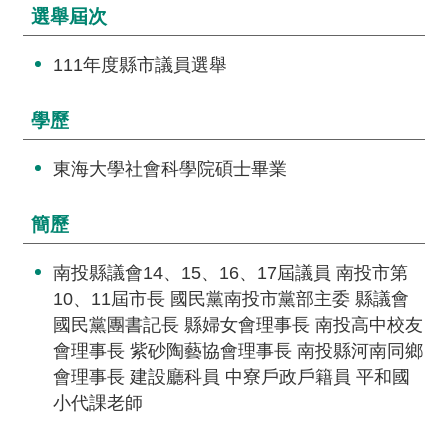
交
選舉屆次
流
111年度縣市議員選舉
回
首
學歷
頁
東海大學社會科學院碩士畢業
網
站
導
簡歷
覽
南投縣議會14、15、16、17屆議員 南投市第
民
10、11屆市長 國民黨南投市黨部主委 縣議會
意
國民黨團書記長 縣婦女會理事長 南投高中校友
信
會理事長 紫砂陶藝協會理事長 南投縣河南同鄉
箱
會理事長 建設廳科員 中寮戶政戶籍員 平和國
小代課老師
雙
語