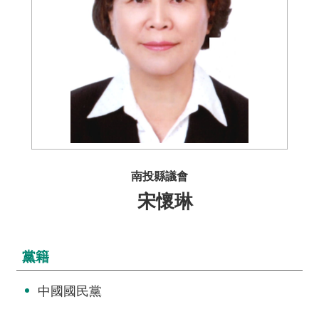
介
主
題
政
策
訊
息
快
南投縣議會
遞
宋懷琳
主
題
服
黨籍
務
互
中國國民黨
動