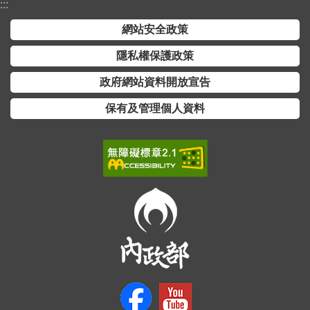
:::
全
政
網站安全政策
策
隱私權保護政策
隱
政府網站資料開放宣告
私
保有及管理個人資料
權
保
護
政
策
政
府
網
站
資
料