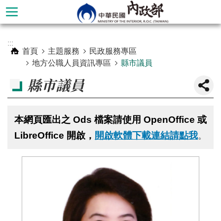
跳到主要內容區塊
進
:::
階
首頁
主題服務
民政服務專區
搜
地方公職人員資訊專區
縣市議員
尋
縣市議員
本網頁匯出之 Ods 檔案請使用 OpenOffice 或
LibreOffice 開啟，
開啟軟體下載連結請點我
。
本
部
簡