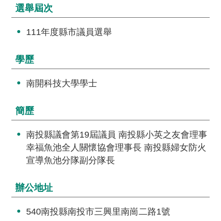
交
選舉屆次
流
111年度縣市議員選舉
回
首
學歷
頁
南開科技大學學士
網
站
導
簡歷
覽
南投縣議會第19屆議員 南投縣小英之友會理事
民
幸福魚池全人關懷協會理事長 南投縣婦女防火
意
宣導魚池分隊副分隊長
信
箱
辦公地址
雙
540南投縣南投市三興里南崗二路1號
語