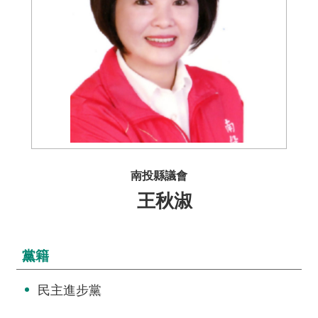
介
主
題
政
策
訊
息
快
南投縣議會
遞
王秋淑
主
題
服
黨籍
務
互
民主進步黨
動