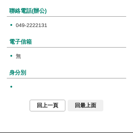
詞
聯絡電話(辦公)
彙
常
049-2222131
見
問
電子信箱
答
無
電
子
身分別
報
RSS
English
回上一頁
回最上面
網
站
安